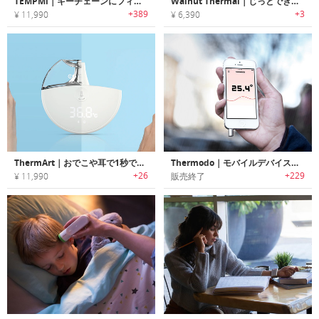
TEMPMi｜キーチェーンにフィットする超小型非接触温度計「テンプミー」
Walnut Thermal｜じっとできないお子様の体温測定に最適なウェアラブルワイヤレス体温計「ウォルナットサーマル」
+389
+3
¥ 11,990
¥ 6,390
ThermArt｜おでこや耳で1秒で体温測定できるスマート体温計「サームアート」
Thermodo｜モバイルデバイス用温度計
+26
+229
¥ 11,990
販売終了