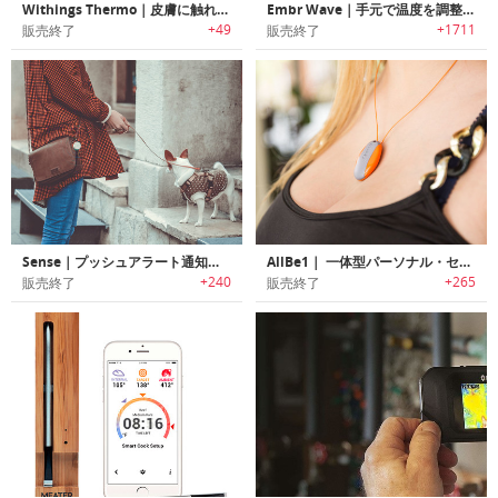
Withings Thermo｜皮膚に触れずに2秒で正確に体温を計測可能なスマート温度計「サーモ」
Embr Wave｜手元で温度を調整可能なリストバンド「エンバーウェーブ」
+49
+1711
販売終了
販売終了
Sense｜プッシュアラート通知機能搭載小型スマートセンサー「センス」
AllBe1｜ 一体型パーソナル・セキュリティデバイス「オールビーワン」
+240
+265
販売終了
販売終了