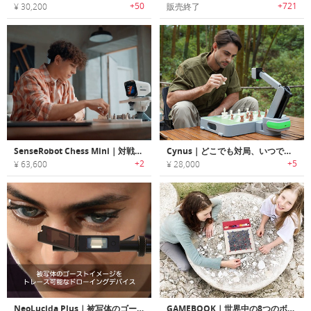
+50
+721
¥ 30,200
販売終了
SenseRobot Chess Mini｜対戦相手が現実に現れる、AIが駒を動かす次世代チェスボード
Cynus｜どこでも対局、いつでも挑戦。AI搭載ポータブルチェスロボット
+2
+5
¥ 63,600
¥ 28,000
NeoLucida Plus｜被写体のゴーストイメージをトレース可能なドローイングデバイス
GAMEBOOK｜世界中の8つのボードゲームを1冊にまとめたゲームブック「GAMEBOOK」