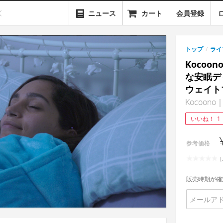
ニュース
カート
会員登録
トップ
/
ライ
Koco
な安眠デ
ウェイト
Kocoono｜Fa
いいね！
1
参考価格
販売時期が確