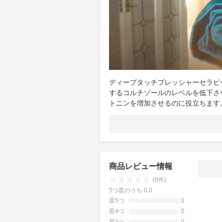
ディープタッチプレッシャーセラピ
するコルチゾールのレベルを低下さ
トニンを増加させるのに役立ちます
商品レビュー情報
(0件)
5つ星のうち 0.0
星5つ
0
星4つ
0
星3つ
0