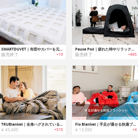
SMARTDUVET｜布団やカバーを元通りに戻す空気注入式セルフベッドメイキングデバイス「スマートデューベイ」
Pause Pod｜疲れた時やリラックスしたい時に最適なプライベートポップアップスペース「ポーズポッド」
販売終了
販売終了
+19
+895
TRUBlanket｜全身ハグされているような感覚のストレス低減ウェイトブランケット「トゥルーブランケット」
Flo Blanket｜手足が通せる快適ブランケット「フロ」
¥ 45,490
¥ 13,890
+510
+4