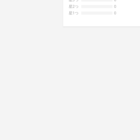
星2つ
0
星1つ
0