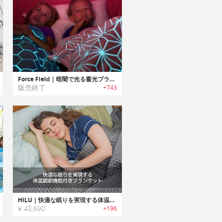
Force Field｜暗闇で光る蓄光ブランケット「フォースフィールド」
販売終了
+743
HILU｜快適な眠りを実現する体温調節機能付きブランケット「ヒールー」
¥ 48,690
+196