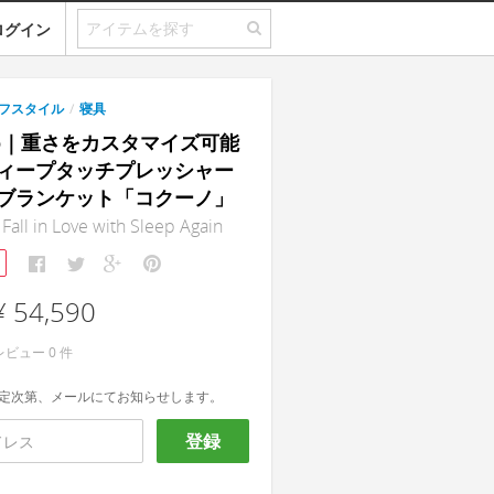
ログイン
フスタイル
/
寝具
ono｜重さをカスタマイズ可能
ィープタッチプレッシャー
ブランケット「コクーノ」
ll in Love with Sleep Again
¥ 54,590
レビュー
0
件
定次第、メールにてお知らせします。
登録