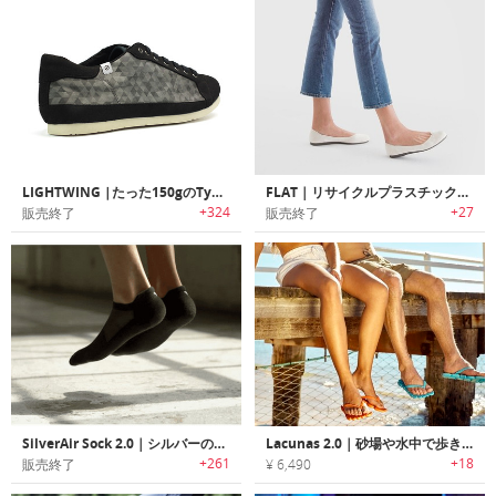
LIGHTWING |たった150gのTyvek紙製のシューズ
FLAT｜リサイクルプラスチックシューズ「フラット」
+324
+27
販売終了
販売終了
SilverAir Sock 2.0｜シルバーの特性を活かした防臭ソックス「シルバーエアソックス2.0」
Lacunas 2.0｜砂場や水中で歩きやすくスリップしないビーチサンダル「ラクナス2.0」
+261
+18
販売終了
¥ 6,490