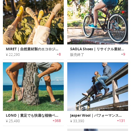
MIRET｜自然素材製のエコロジカルスニーカー「ミレット」
SAOLA Shoes｜リサイクル素材を使用した環境保護に役立つシューズ「サオラシューズ」
+8
+9
¥ 22,290
販売終了
LONO｜素足でも快適な植物ベースエコスニーカー「ロノ」
Jasper Wool｜パフォーマンス性に優れた地球にやさしいエコシューズ「ジャスパーウール」
+368
+131
¥ 25,490
¥ 33,390