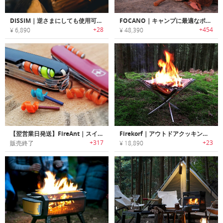
DISSIM｜逆さまにしても使用可能なグリップ性に優れたライター「ディシム」
FOCANO｜キャンプに最適なポータブルファイヤーピット「フォカーノ」
+28
+454
¥ 6,890
¥ 48,390
【翌営業日発送】FireAnt｜スイスアーミーのコルクスクリューに取付けて持ち運べるファイヤースターターキット「ファイヤーアント」
Firekorf｜アウトドアクッキングで活躍する燃焼効率に優れたポータブルファイヤーピット「ファイヤーコーフ」
+317
+23
販売終了
¥ 18,890