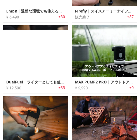
EmbR｜過酷な環境でも使えるタフ構造コットンロープ芯ライター「エンバー」
Firefly｜スイスアーミーナイフに収納可能なファイヤースターター「ファイヤーフライ」
+30
+87
¥ 6,490
販売終了
DualFuel｜ライターとしても使用可能なポータブルチャージャー「デュアルフュール」
MAX PUMP2 PRO｜アウトドアアクティビティで活躍する4-in-1ポータブルポンプ「マックスポンプ」
+35
+9
¥ 12,590
¥ 9,990