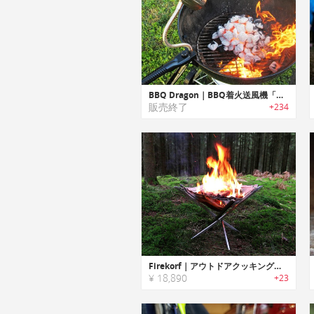
BBQ Dragon｜BBQ着火送風機「バーベキュードラゴン」
販売終了
+234
Firekorf｜アウトドアクッキングで活躍する燃焼効率に優れたポータブルファイヤーピット「ファイヤーコーフ」
¥ 18,890
+23