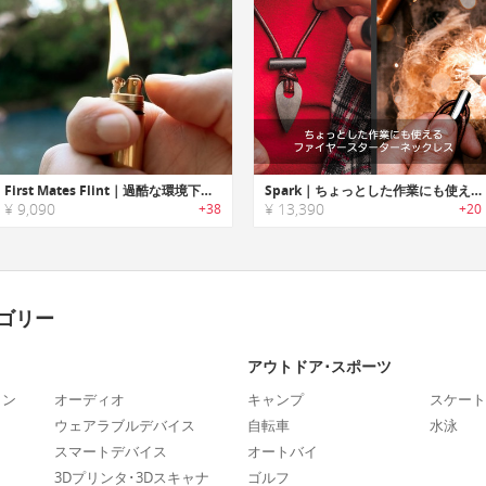
First Mates Flint｜過酷な環境下で使用可能な防風ライター「ファーストメイツフリント」
Spark｜ちょっとした作業にも使えるファイヤースターターネックレス「スパーク」
¥ 9,090
¥ 13,390
+38
+20
ゴリー
アウトドア･スポーツ
ォン
オーディオ
キャンプ
スケート
ウェアラブルデバイス
自転車
水泳
スマートデバイス
オートバイ
3Dプリンタ･3Dスキャナ
ゴルフ