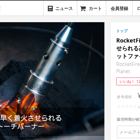
ニュース
カート
会員登録
トップ
Rocke
せられる
ットファ
RocketFire
Planet
いいね！
1
参考価格
販売時期が確