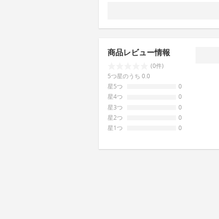
商品レビュー情報
(0件)
5つ星のうち 0.0
星5つ
0
星4つ
0
星3つ
0
星2つ
0
星1つ
0