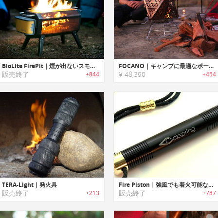
BioLite FirePit｜煙が出ないスモークレスキャンプファイヤー「ファイヤーピット」
FOCANO｜キャンプに最適なポータブルファイヤーピット「フォカーノ」
販売終了
¥ 48,390
+844
+454
TERA-Light｜発火具
Fire Piston｜強風でも着火可能なコンパス付きファイヤースターター「ファイヤーピストン」
販売終了
販売終了
+213
+787