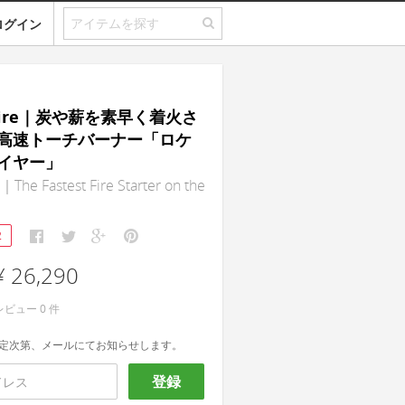
ログイン
tFire｜炭や薪を素早く着火さ
高速トーチバーナー「ロケ
イヤー」
｜The Fastest Fire Starter on the
2
¥ 26,290
レビュー
0
件
定次第、メールにてお知らせします。
登録