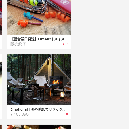
【翌営業日発送】FireAnt｜スイスアーミーのコルクスクリューに取付けて持ち運べるファイヤースターターキット「ファイヤーアント」
販売終了
+317
Emotional｜炎を眺めてリラックスできるDIYファイヤーウッドストーブ「エモーショナル」
¥ 108,090
+18