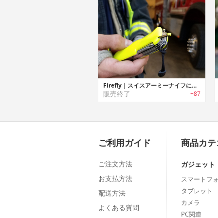
Firefly｜スイスアーミーナイフに収納可能なファイヤースターター「ファイヤーフライ」
販売終了
+87
ご利用ガイド
商品カテ
ご注文方法
ガジェット
お支払方法
スマートフ
タブレット
配送方法
カメラ
よくある質問
PC関連