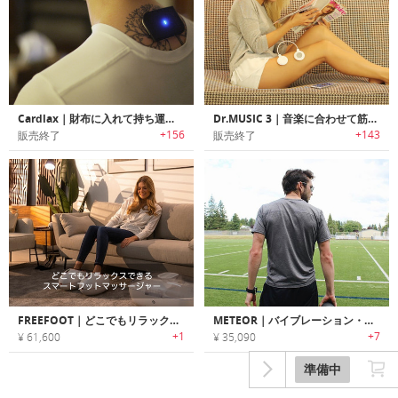
Cardlax｜財布に入れて持ち運び可能なカードサイズ電気マッサージャー「カードラックス」
Dr.MUSIC 3｜音楽に合わせて筋肉のコリをほぐすポータブルマッサージャー「ドクターミュージックスリー」
+156
+143
販売終了
販売終了
FREEFOOT｜どこでもリラックスできるスマートウェアラブルフットマッサージャー「フリーフット」
METEOR｜バイブレーション・ヒート・プレッシャーで疲労を回復するリカバリーボール「ミーティア」
+1
+7
¥ 61,600
¥ 35,090
準備中