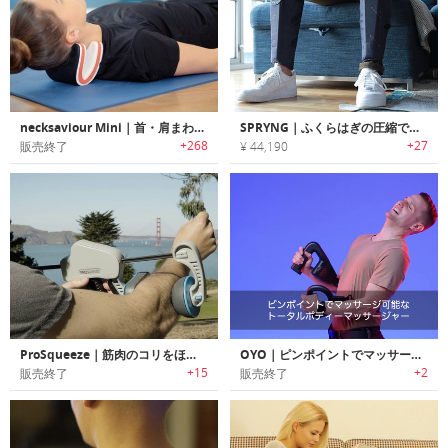
necksaviour Mini｜首・肩まわりをストレッチするネックサポーター「ネックセービアーミニ」
SPRYNG｜ふくらはぎの圧縮で素早い筋肉疲労回復を助ける筋肉リカバリツール「スプリング」
+268
+27
販売終了
¥ 44,190
ProSqueeze｜筋肉のコリをほぐすセルフマッサージャー「プロスクイーズ」
OYO｜ピンポイントでマッサージ可能なトータルボディーマッサージャー
+15
+2
販売終了
販売終了