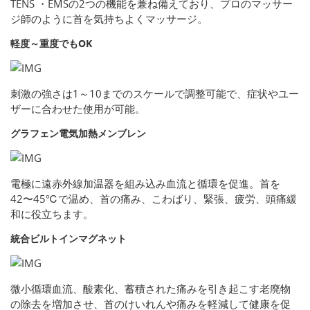
TENS ・EMSの2つの機能を兼ね備えており、プロのマッサー
ジ師のように首を気持ちよくマッサージ。
軽度～重度でもOK
刺激の強さは1～10までのスケールで調整可能で、症状やユー
ザーに合わせた使用が可能。
グラフェン電気加熱メンブレン
電極に遠赤外線加温器を組み込み血流と循環を促進。首を
42〜45℃で温め、首の痛み、こわばり、緊張、疲労、頭痛緩
和に役立ちます。
統合ビルトインマグネット
微小循環血流、酸素化、蓄積された痛みを引き起こす老廃物
の除去を増加させ、首のけいれんや痛みを軽減して健康を促