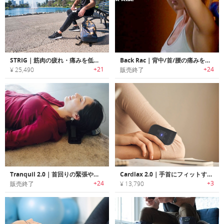
STRIG｜筋肉の疲れ・痛みを低減するマイクロバイブレーションマッサージャー「ストリグ」
Back Rac｜背中/首/腰の痛みを和らげる姿勢を矯正する指圧マッサージャー「バックラック」
+21
+24
¥ 25,490
販売終了
Tranquil 2.0｜首回りの緊張やストレスを和らげるネックサポーター「トランキル2.0」
Cardlax 2.0｜手首にフィットするサードサイズのポータブルマッサージャー「カードラックス2.0」
+24
+3
販売終了
¥ 13,790