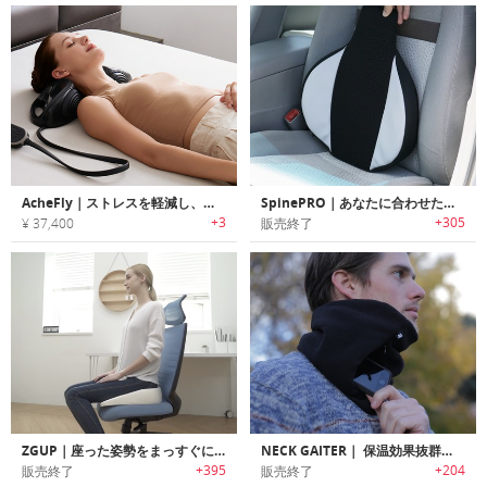
AcheFly｜ストレスを軽減し、姿勢を改善しながら首をマッサージしてくれるピロー
SpinePRO｜あなたに合わせたカスタマイズ可能な姿勢や痛みを改善するクッション「スパインプロ」
+3
+305
¥ 37,400
販売終了
ZGUP｜座った姿勢をまっすぐに保つサポートクション「ZGUPクッション」
NECK GAITER｜ 保温効果抜群のスタッシュポケット付き「ネックゲートル」
+395
+204
販売終了
販売終了