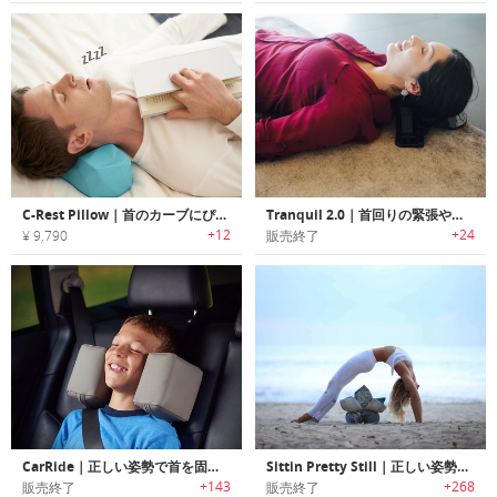
C-Rest Pillow｜首のカーブにぴったりフィットする多角形デザインリラックスピロー「Cレストピロー」
Tranquil 2.0｜首回りの緊張やストレスを和らげるネックサポーター「トランキル2.0」
+12
+24
¥ 9,790
販売終了
CarRide｜正しい姿勢で首を固定する車内・キッズ用ネックサポートクッション
Sittin Pretty Still｜正しい姿勢で膝と腰をサポートするヨガ/瞑想用クッション「シッティンプリティスティル」
+143
+268
販売終了
販売終了