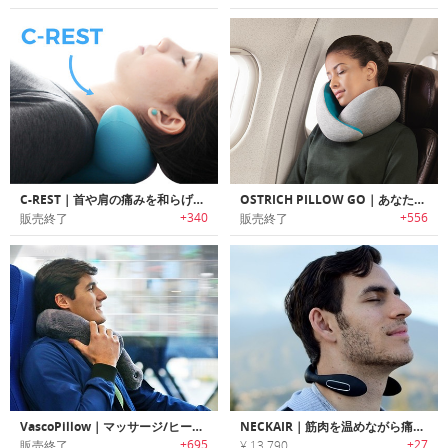
C-REST｜首や肩の痛みを和らげるポータブルマッサージャー「クレスト」
OSTRICH PILLOW GO｜あなたの首に合わせてサイズ調整可能な快適トラベルピロー「オーストリッチピローゴー」
+340
+556
販売終了
販売終了
VascoPillow｜マッサージ/ヒーティング機能搭載トラベルピロー「ヴァスコピロー」
NECKAIR｜筋肉を温めながら痛みを和らげるEMSネックマッサージャー「ネックエアー」
+695
+27
販売終了
¥ 13,790