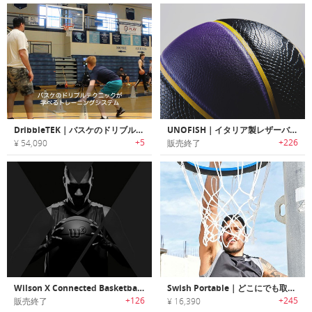
DribbleTEK｜バスケのドリブルテクニックが学べるトレーニングシステム「ドリブルテック」
UNOFISH｜イタリア製レザーバスケットボール ウーノフィッシュ
+5
+226
¥ 54,090
販売終了
Wilson X Connected Basketball｜スマートセンサー搭載のデジタルバスケットボール「ウィルソンXコネクト」
Swish Portable｜どこにでも取付けてプレイ可能なポータブルバスケットボールフープ
+126
+245
販売終了
¥ 16,390