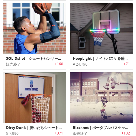
SOLIDshot｜シュートセンサー内蔵アームスリーブ「ソリッドショット」
HoopLight｜ナイトバスケを盛り上げるバスケットフープLEDストリップ「フープライト」
+160
+71
販売終了
¥ 24,790
Dirty Dunk｜脱いだらシュート！の洗濯物用バスケットボールフープ
Blacknet｜ポータブルバスケットボールネット「ブラックネット」
+371
+182
¥ 7,990
販売終了