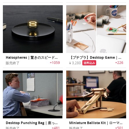
Halospheres｜驚きのスピード感を楽しめる超高速回転デスクトップトイ「ヘイロースフェア」
【プチプラ】Desktop Game｜ミニチュアバスケ・ビリヤードができるスポーツファンに最適なステーショナリー
+1059
+226
販売終了
¥ 3,280
送料込み
Desktop Punching Bag｜座ったままストレス解消可能なデスクトップパンチングバッグ
Miniature Ballista Kit｜ローマ時代最強だった砲兵武器を体験できるミニチュアバリスタキット
+481
+501
販売終了
販売終了