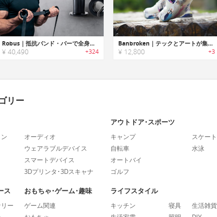
Robus｜抵抗バンド・バーで全身トレーニングが行えるポータブルフィットネスシステム「ロバス」
Banbroken｜テックとアートが集結した、アスリート用スニーカー
¥ 40,490
¥ 12,800
+324
+3
ゴリー
アウトドア･スポーツ
ォン
オーディオ
キャンプ
スケート
ウェアラブルデバイス
自転車
水泳
スマートデバイス
オートバイ
3Dプリンタ･3Dスキャナ
ゴルフ
ース
おもちゃ･ゲーム･趣味
ライフスタイル
ナリー
ゲーム関連
キッチン
寝具
生活雑貨