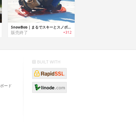
SnowBob｜まるでスキーとスノボが合体したような直感的にコントロール可能なソリ「スノーボブ」
販売終了
+312
BUILT WITH
ボード