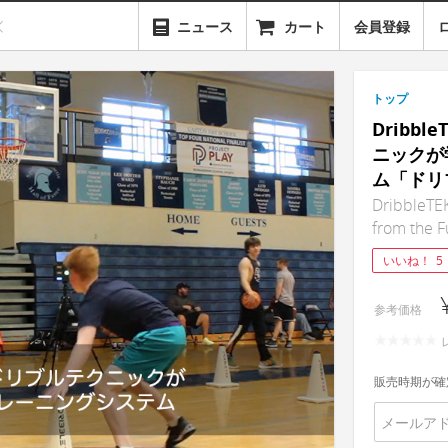
ニュース
カート
会員登録
トップ
Dribb
ニックが
ム「ドリ
DribbleTE
from the F
いいね！
5
参考価格
販売時期が確