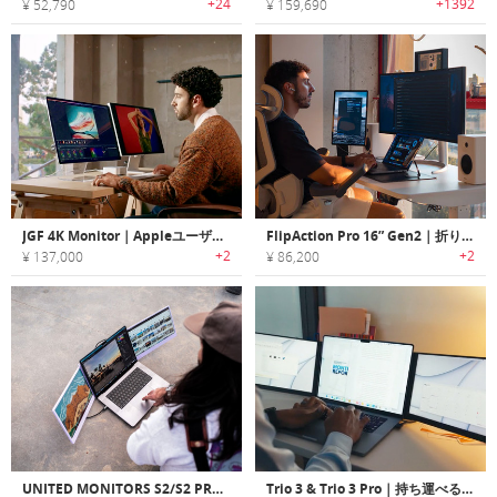
+24
+1392
¥ 52,790
¥ 159,690
JGF 4K Monitor｜Appleユーザーにぴったり！液タブとしても使える多機能タッチモニター
FlipAction Pro 16” Gen2｜折りたたみ可能な超薄型16インチモニター
+2
+2
¥ 137,000
¥ 86,200
UNITED MONITORS S2/S2 PRO｜作業効率が上がる折りたたみ外部モニター
Trio 3 & Trio 3 Pro｜持ち運べるマルチ画面。仕事効率を3倍にする外部モニター