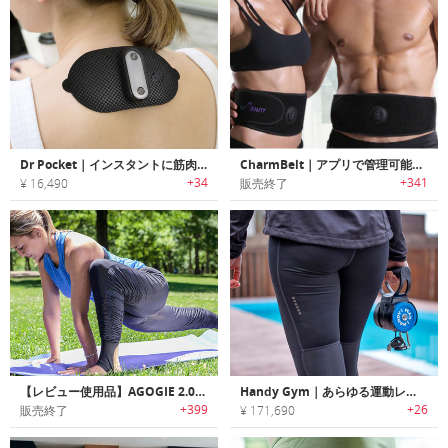
Dr Pocket｜インスタントに筋肉の痛みを低減するポータブルTENSパッド「ドクターポケット」
CharmBelt｜アプリで管理可能な腹筋用EMSベルト「チャームベルト」
+34
+341
¥ 16,490
販売終了
【レビュー使用品】AGOGIE 2.0｜履くだけで抵抗トレーニングが可能なトレーニングパンツ「アゴージー2.0」
Handy Gym｜あらゆる運動レベルに対応するポータブルパワフルトレーニングデバイス「ハンディジム」
+399
+26
販売終了
¥ 171,690