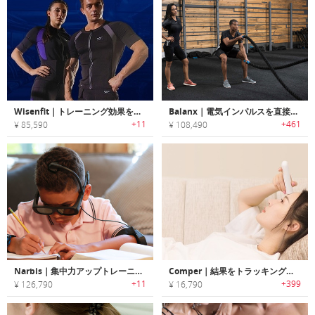
Wisenfit｜トレーニング効果を高めるEMSパッド内蔵eスポーツウェア「ワイゼンフィット」
Balanx｜電気インパルスを直接筋肉に送り効率的にワークアウト効果が得られるEMSトレーニングスーツ「バランクス」
+11
+461
¥ 85,590
¥ 108,490
Narbis｜集中力アップトレーニングが可能なスマートメガネ「ナービス」
Comper｜結果をトラッキングするおでこで測るスマート体温計「コンパー」
+11
+399
¥ 126,790
¥ 16,790