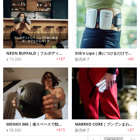
NEON BUFFALO｜フルボディトレーニングが楽しめるポータブルジムバッグ「ネオンバッファロー」
Silk’n Lipo｜身につけるだけで脂肪を落とすEMSデバイス「シルクリポ」
+187
+60
¥ 74,390
販売終了
MONKII 360｜省スペースで効率的なトレーニングが楽しめるポータブルフィットネスデバイス「モンキー360」
MARRKO CORE｜ブンブンまわしてコア/腹筋トレーニング可能なワークアウトシステム「マーココア」
+615
+27
¥ 56,890
販売終了