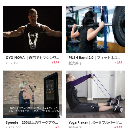
OYO NOVA ｜自宅でもマシンワークアウトができるポータブルワークアウトデバイス「オーヨーノバ」
PUSH Band 2.0｜フィットネスの強度を測定し、数値化するウェアラブルバンド「プッシュバンド2.0」
+586
+183
¥ 37,190
販売終了
Speede｜200以上のワークアウト・アイソキネティックトレーニングをサポートするハイテクホームジム「スピード」
Yoga Flexer｜ポータブルパーソナルジムとしても利用可能なヨガマット「ヨガフレクサー」
+4
+245
¥ 681,290
販売終了