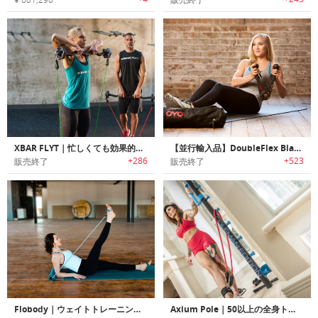
XBAR FLYT｜忙しくても効果的なワークアウトが可能なトラベルフレンドリーパーソナルフィットネスシステム「Xバーフライト」
【並行輸入品】DoubleFlex Black｜NASAでも採用されている技術を使用したトータルボディーポータブルジム「ダブルフレックスブラック」
+286
+523
販売終了
販売終了
Flobody｜ウェイトトレーニングを自宅でできるポータブルフィットネスマット「フローボディ」
Axium Pole｜50以上の全身トレーニング可能な軽量・ポータブルホームジム「アキシウムポール」