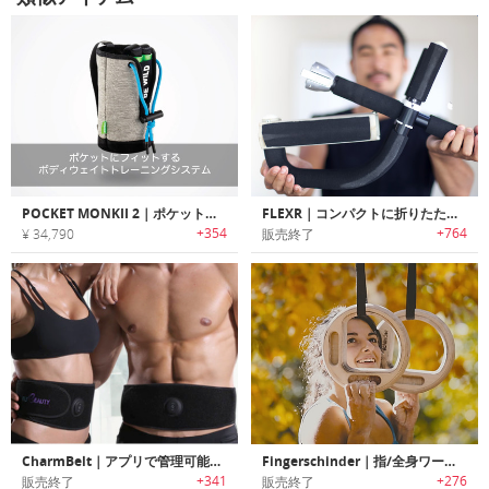
POCKET MONKII 2｜ポケットにフィットするボディウェイトトレーニングシステム「ポケットモンキー2」
FLEXR｜コンパクトに折りたたみ可能な懸垂エクササイズバー「フレクサー」
+354
+764
¥ 34,790
販売終了
CharmBelt｜アプリで管理可能な腹筋用EMSベルト「チャームベルト」
Fingerschinder｜指/全身ワークアウト可能なモバイルトレーニングデバイス「フィンガーシンダー」
+341
+276
販売終了
販売終了