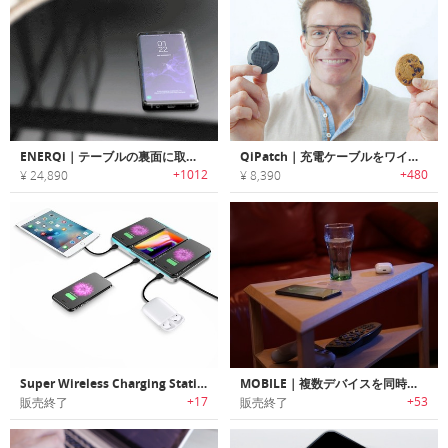
ENERQi｜テーブルの裏面に取り付ける目に見えないワイヤレスチャージャー「エナチー」
QiPatch｜充電ケーブルをワイヤレスチャージャーに変身させるミニサイズチャージングパッチ「チーパッチ」
+1012
+480
¥ 24,890
¥ 8,390
Super Wireless Charging Station｜デバイスを最大6台同時充電可能なワイヤレスチャージパッド
MOBILE｜複数デバイスを同時にワイヤレスチャージ可能なサイドテーブル「モビレ」
+17
+53
販売終了
販売終了