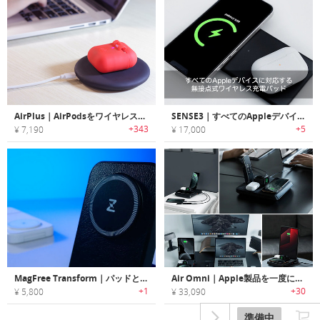
AirPlus｜AirPodsをワイヤレスチャージ可能な保護ケース「エアプラス」
SENSE3｜すべてのAppleデバイスに対応する無接点式ワイヤレス充電パッド
+343
+5
¥ 7,190
¥ 17,000
MagFree Transform｜パッドとスタンドに変形する3-in-1ワイヤレス充電器
Air Omni｜Apple製品を一度にチャージする6-in-1パワフル充電ステーション「エアオムニ」
+1
+30
¥ 5,800
¥ 33,090
準備中