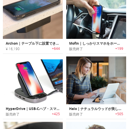
Archon｜テーブル下に設置できる長距離ワイヤレスチャージャー「アーコン」
Mofin｜しっかりスマホをホールドする重力を利用したカー用ワイヤレスチャージャー「モーフィン」
+644
+199
¥ 16,190
販売終了
HyperDrive｜USB-Cハブ・スマホスタンドとしても利用可能な7.5W Qiワイヤレスチャージャー「ハイパードライブ」
Halo｜ナチュラルウッドが美しいスマホスタンド/ワイヤレスチャージャー「ハーロウ」
+425
+505
販売終了
販売終了