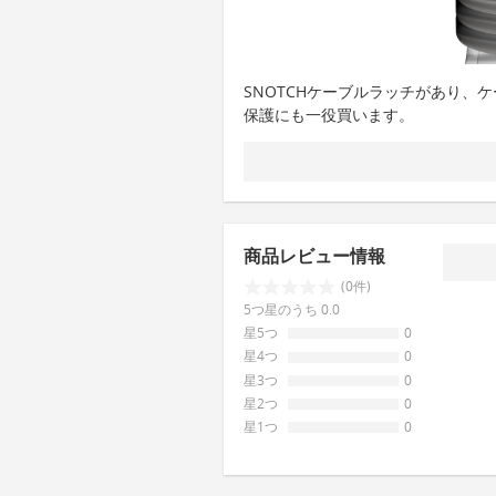
SNOTCHケーブルラッチがあり、
保護にも一役買います。
商品レビュー情報
(0件)
5つ星のうち 0.0
星5つ
0
星4つ
0
星3つ
0
星2つ
0
星1つ
0