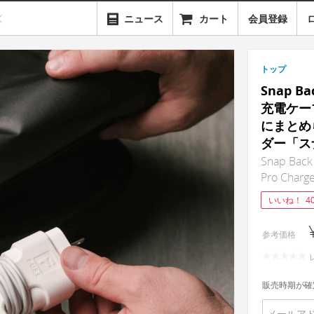
ニュース
カート
会員登録
トップ
Snap B
充電ケー
にまとめ
ダー「ス
Snap Back
Pro Charg
いいね！
4
参考価格
販売時期が確