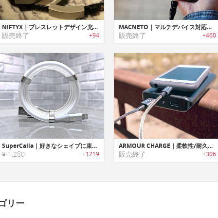
NIFTYX｜ブレスレットデザイン充電ケーブル「ニフティックス」
MACNETO｜マルチデバイス対応高速チャージ/データ転送マグネットケーブル「マックニート」
販売終了
販売終了
+94
+460
SuperCalla｜好きなシェイプに束ねられる充電ケーブル「スーパーカラ」
ARMOUR CHARGE｜柔軟性/耐久性に優れたiPhone用ステンレススチール充電ケーブル「アーマーチャージ」
¥ 1,280
販売終了
+1219
+306
ゴリー