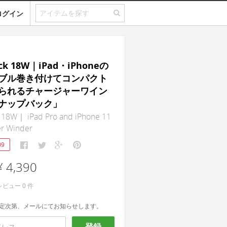
ログイン
ack 18W｜iPad・iPhoneの
ブル巻き付けてコンパクト
られるチャージャーワイン
ナップバック」
 18W｜ iPad Pro and iPhone 11
er Winder
09
¥ 4,390
レビュー
0
件
定次第、メールにてお知らせします。
登録