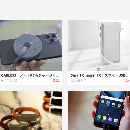
CABLESS｜ノートPCもチャージ可能な15-in-1充電ケーブル「ケーブレス」
Smart Charger 7X｜スマホ・USB－CノートPCを充電可能なポータブルバッテリーパック
¥ 11,090
販売終了
+922
+405