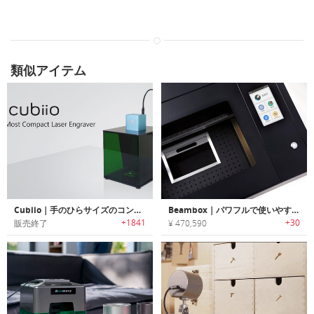
類似アイテム
Cubiio｜手のひらサイズのコンパクトレーザー彫刻機「キュービオ」
Beambox｜パワフルで使いやすいレーザーカッター/彫刻デバイス「ビームボックス」
+1841
+30
販売終了
¥ 470,590