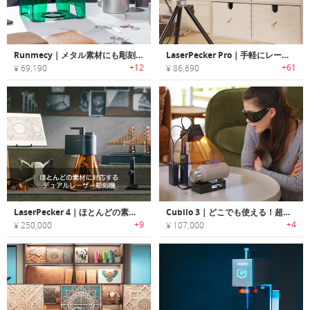
Runmecy｜メタル素材にも彫刻できるハイスピードレーザーエングレーバー「ランメーシー」
LaserPecker Pro｜手軽にレーザー彫刻が楽しめるハンドヘルドスマートレーザー彫刻機「レーザーペッカープロ」
+12
+61
¥ 69,190
¥ 86,690
LaserPecker 4｜ほとんどの素材に対応するデュアルレーザー彫刻機「レーザーペッカー4」
Cubiio 3｜どこでも使える！超軽量200gのポータブルレーザー彫刻機
+9
+4
¥ 250,000
¥ 107,000