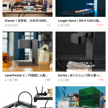
Glacier｜世界初、水冷式120Wレーザー彫刻機
Longer Nano｜6W＆12Wの強力なポータブルレーザー彫刻機
+2
+111
¥ 294,000
¥ 45,000
LaserPecker 2 ｜円筒面にも彫り付け可能なハンドヘルドレーザー彫刻機「レーザーペッカー2」
Amika｜折りたたんで持ち運べるハンドヘルドレーザー彫刻機「アミカ」
+36
+19
¥ 136,790
¥ 32,890