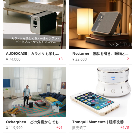
AUDIOCASE｜カラオケも楽しめるオールインワン・ポータブル・サウンドシステム「オーディオケース」
Nocturne｜無駄を省き、睡眠と集中に特化したミニマルサウンドマシン
+3
+2
¥ 74,000
¥ 22,600
Ocharphen｜どの角度からでも没入できる、まるで映画館にいるようなサラウンドサウンドシステム
Tranquil Moments｜睡眠改善サウンドプログラム搭載ベッドサイドワイヤレスBluetoothスピーカー
+61
+178
¥ 119,990
販売終了