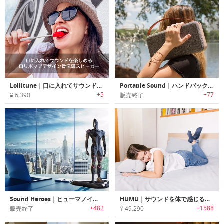
Lollitune｜口に入れてサウンドを楽しめるロリポップデザイン骨伝導スピーカー「ロリチューン」
Portable Sound｜ハンドバックスタイルBluetoothスピーカー「ポータブルサウンド」
+5
+77
¥ 6,390
販売終了
Sound Heroes｜ヒューマノイドデザインBluetoothスピーカー「サウンドヒーロー」
HUMU｜サウンドを体で感じるオーディオクッション「フム」
+482
+1588
販売終了
¥ 49,290