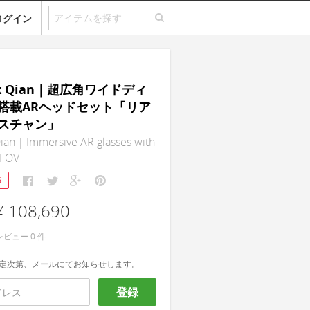
ログイン
ax Qian｜超広角ワイドディ
搭載ARヘッドセット「リア
スチャン」
ian｜Immersive AR glasses with
e FOV
6
¥ 108,690
レビュー
0
件
定次第、メールにてお知らせします。
登録