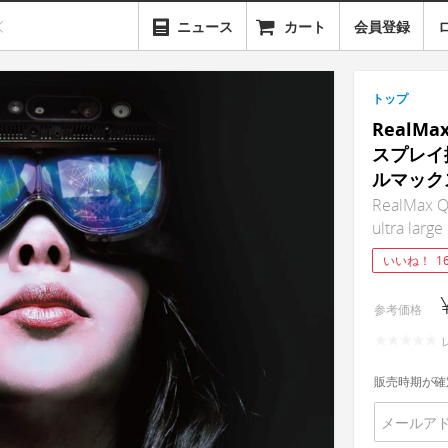
ニュース
カート
会員登録
トップ
RealM
スプレイ
ルマック
RealMax Q
ultra larg
いいね！
1
参考価格
販売時期が確