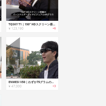
TQSKY T1｜150” HDスクリーン搭載のパーソナルオーディオビジュアルARグラス
¥ 123,190
+6
ENMESI V50｜わずか75グラムの超軽量設計で、最大210インチのディスプレイを表示可能なARグラス
¥ 47,000
+3