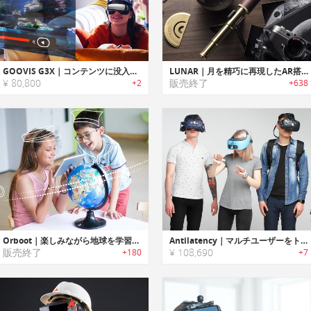
GOOVIS G3X｜コンテンツに没入できる超軽量ヘッドセット
LUNAR｜月を精巧に再現したAR搭載ムーンモデル「ルナー」
¥ 80,800
販売終了
+2
+638
Orboot｜楽しみながら地球を学習可能なAR（拡張現実）地球儀「オーブート」
Antilatency｜マルチユーザーをトラッキング可能なVR/ARトラッキングシステム「アンチレイテンシー」
販売終了
¥ 108,690
+180
+7