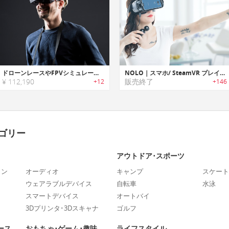
ドローンレースやFPVシミュレーションに最適なゴーグル「FPV.One（FPVワン）」
NOLO｜スマホ/ SteamVR プレイ用VRモーショントラッキングシステム「ノロ」
¥ 112,190
販売終了
+12
+146
ゴリー
アウトドア･スポーツ
ォン
オーディオ
キャンプ
スケート
ウェアラブルデバイス
自転車
水泳
スマートデバイス
オートバイ
3Dプリンタ･3Dスキャナ
ゴルフ
ース
おもちゃ･ゲーム･趣味
ライフスタイル