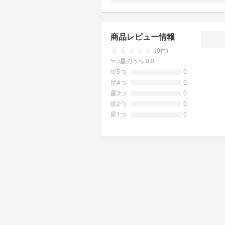
商品レビュー情報
(0件)
5つ星のうち 0.0
星5つ
0
星4つ
0
星3つ
0
星2つ
0
星1つ
0