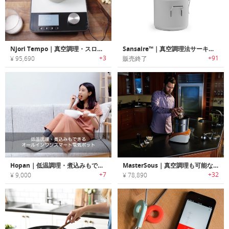
Njori Tempo｜真空調理・スロークッキングも可能なスマート調理システム「テンポ」
Sansaire™｜真空調理法サーキュレーター
+3
+91
¥ 95,690
販売終了
Hopan｜低温調理・煮込みもできるオールインワンスマート電気ポット「ホパン」
MasterSous｜真空調理も可能な8-in-1スマートクッカー「マスタースー」
+7
+32
¥ 9,000
¥ 78,890