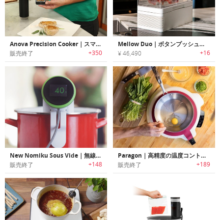
Anova Precision Cooker｜スマホで真空調理
Mellow Duo｜ボタンプッシュで調理可能な真空調理器「メローデュオ」
+350
+16
販売終了
¥ 46,490
New Nomiku Sous Vide｜無線LAN接続可能な真空調理用イマージョンサーキュレーター
Paragon｜高精度の温度コントロールで完璧な調理を可能にするスマートクッキングシステム「パラゴン」
+148
+189
販売終了
販売終了