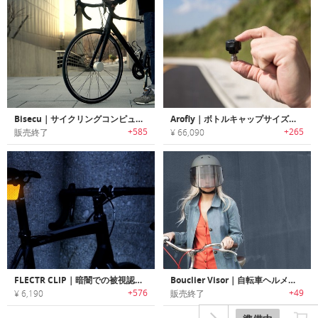
Bisecu｜サイクリングコンピューター搭載スマートバイクロック「バイセキュー」
Arofly｜ボトルキャップサイズスマートサイクリングパワーメーター「エアロフライ」
+585
+265
販売終了
¥ 66,090
FLECTR CLIP｜暗闇での被視認性を高めるクリップレフレクター「フレクタークリップ」
Bouclier Visor｜自転車ヘルメット用サンバイザー「ブークリアーバイザー」
+576
+49
¥ 6,190
販売終了