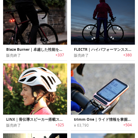
Blaze Burner｜卓越した性能を誇る自転車用バックライト「ブレーズバーナー」
FLECTR｜ハイパフォーマンススポーク反射板「フレクター」
+337
+380
販売終了
販売終了
LINX｜骨伝導スピーカー搭載スマートサイクリングヘルメット「リンクス」
trimm One｜ライド情報を掌握できるサイクリングコンピューター「トリムワン」
+325
+504
販売終了
¥ 63,790