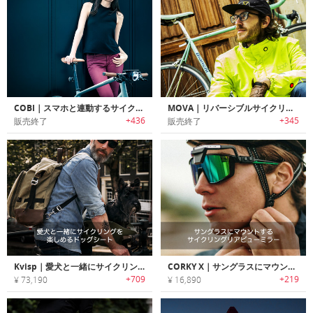
COBI｜スマホと連動するサイクリングシステム コビ
MOVA｜リバーシブルサイクリングジャケット「モヴァ」
+436
+345
販売終了
販売終了
Kvisp｜愛犬と一緒にサイクリングを楽しめるドッグシート「クウィスプ」
CORKY X｜サングラスにマウントするサイクリングリアビューミラー「コーキーエックス」
+709
+219
¥ 73,190
¥ 16,890