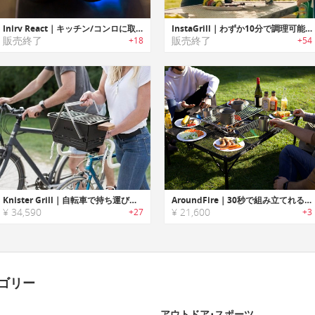
Inirv React｜キッチン/コンロに取り付けて火事を未然に防ぐスマートデバイス「イナーブリアクト」
InstaGrill｜わずか10分で調理可能なコンパクトBBQグリル「インスタグリル」
販売終了
販売終了
+18
+54
Knister Grill｜自転車で持ち運び可能なポータブルBBQグリル「クニスターグリル」
AroundFire｜30秒で組み立てれる、超軽量アウトドアテーブル
¥ 34,590
¥ 21,600
+27
+3
ゴリー
アウトドア･スポーツ