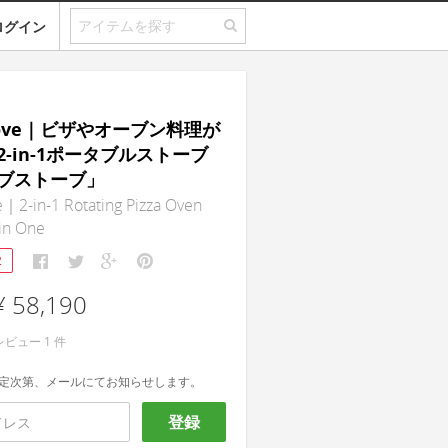
ログイン
tove｜ビザやオーブン料理が
-in-1ポータブルストーブ
ブストーブ」
｜2-in-1 Rotating Pizza Oven
in One
2
¥ 58,190
レビュー
1
件
定次第、メールにてお知らせします。
登録