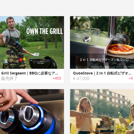
Grill Sergeant｜BBQに必要なアイテムを持ち運び可能なエプロン「グリルサージェント」
QubeStove｜2 in 1 自転式ピザオーブン＆コンロ「キューブストーブ」
販売終了
¥ 47,000
+403
+4