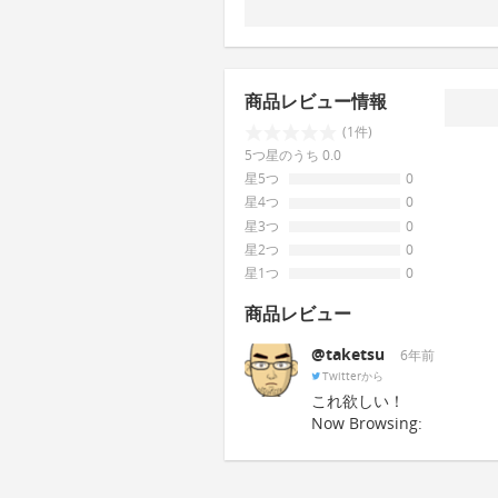
商品レビュー情報
(1件)
5つ星のうち 0.0
星5つ
0
星4つ
0
星3つ
0
星2つ
0
星1つ
0
商品レビュー
@taketsu
6年前
Twitterから
これ欲しい！
Now Browsing: