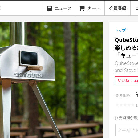
ニュース
カート
会員登録
トップ
QubeS
楽しめる2
「キュー
QubeStove
and Stove 
いいね！
2
参考価格
販売時期が確