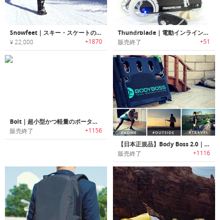
Snowfeet｜スキー・スケートのような滑走が楽しめる「スノーフィート」
Thundrblade｜電動インラインスケート「サンダーブレード」
+1870
+51
¥ 22,000
販売終了
Bolt｜超小型かつ軽量のポータブル電動スケートボード「ボルト」
+1156
販売終了
【日本正規品】Body Boss 2.0｜ポータブルホームフィットネスジム「ボディーボス2.0」
+1116
販売終了