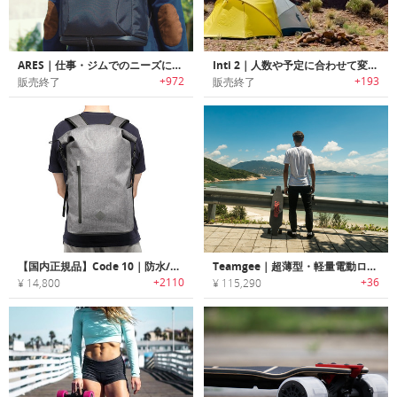
ARES｜仕事・ジムでのニーズに対応するバックパック「アレス」
Inti 2｜人数や予定に合わせて変化可能な汎用性に優れたオールインワンテント「インティツー」
+972
+193
販売終了
販売終了
【国内正規品】Code 10｜防水/盗難防止機能搭載ロールダウンスタイルバックパック「コード10」
Teamgee｜超薄型・軽量電動ロングスケートボード「ティームジー」
+2110
+36
¥ 14,800
¥ 115,290