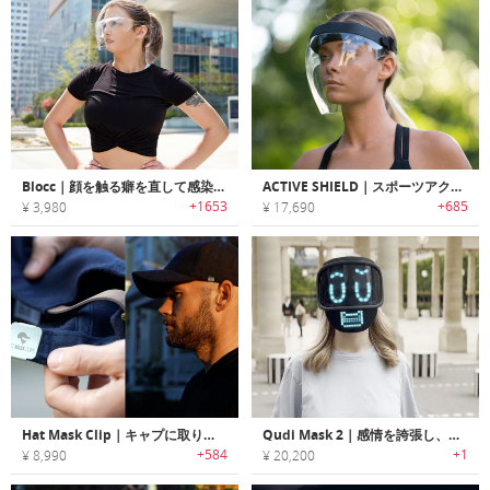
Blocc｜顔を触る癖を直して感染を防止するスタイリッシュフェイスシールド「ブロック」
ACTIVE SHIELD｜スポーツアクティビティに最適なハイブリッドフェイスマスクシールド「アクティブシールド」
+1653
+685
¥ 3,980
¥ 17,690
Hat Mask Clip｜キャプに取り付けてマスク忘れ・耳の痛みにサヨナラするマスククリップ「ハットマスククリップ」
Qudi Mask 2｜感情を誇張し、あなたの言葉や動きに反応するスマートマスク
+584
+1
¥ 8,990
¥ 20,200