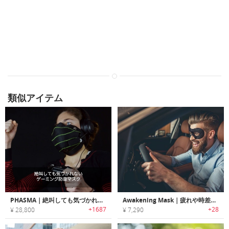
類似アイテム
PHASMA｜絶叫しても気づかれないゲーミング防音マスク「ファズマ」
Awakening Mask｜疲れや時差ぼけを低減するエナジーフェイスマスク「アウェーキングマスク」
+1687
+28
¥ 28,800
¥ 7,290