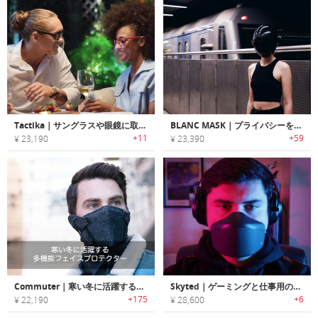
Tactika｜サングラスや眼鏡に取り付け可能なクリップオンフェイスマスク「タクティカ」
BLANC MASK｜プライバシーを確保するフルフェイスマスク「ブランクマスク」
+11
+59
¥ 23,190
¥ 23,390
Commuter｜寒い冬に活躍する多機能フェイスプロテクター「コミューター」
Skyted｜ゲーミングと仕事用の声漏れ防止マスク
+175
+6
¥ 22,190
¥ 28,600