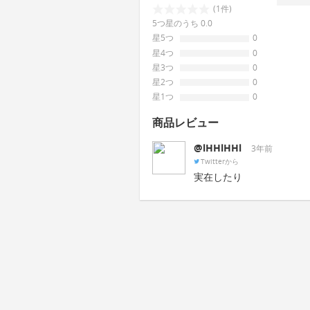
(1件)
5つ星のうち 0.0
星5つ
0
星4つ
0
星3つ
0
星2つ
0
星1つ
0
商品レビュー
@lHHlHHl
3年前
Twitterから
実在したり