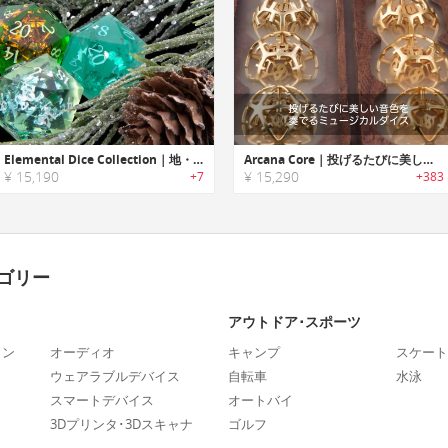
Elemental Dice Collection｜地・水・風・火にインスパイアされた美しいエポキシダイスセット
Arcana Core｜投げるたびに美しい音色を奏でるミュージカルダイス「アルカナコア」
¥ 15,190
¥ 15,290
+7
+383
ゴリー
アウトドア･スポーツ
ォン
オーディオ
キャンプ
スケート
ウェアラブルデバイス
自転車
水泳
スマートデバイス
オートバイ
3Dプリンタ･3Dスキャナ
ゴルフ