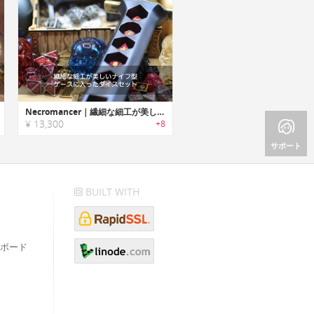
Necromancer｜繊細な細工が美しいナイフ型ケースに入ったダイスセット「ネクロマンサー」
¥ 13,300
+8
サポート
BUILT WITH
ボード