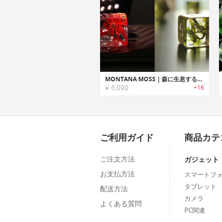
MONTANA MOSS｜森に生息するコケを閉じ込めた美しいレジンダイス「モンタナモス」
¥ 6,090
+16
ご利用ガイド
商品カテ
ご注文方法
ガジェット
お支払方法
スマートフ
タブレット
配送方法
カメラ
よくある質問
PC関連