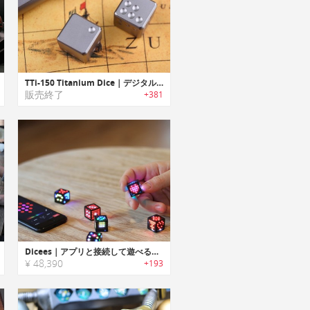
TTi-150 Titanium Dice｜デジタル/チタン/科学技術の精密さを組み合わせたチタニウム製ダイスデスクトイ
販売終了
+381
Dicees｜アプリと接続して遊べるスマートデジタルダイス「ダイシーズ」
¥ 48,390
+193