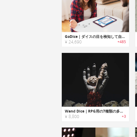
GoDice｜ダイスの目を検知して自動でスコアリングするスマートダイス「Goダイス」
¥ 24,690
+485
Wand Dice｜RPG用の7種類の多面ダイスが一本に集結
¥ 8,800
+3