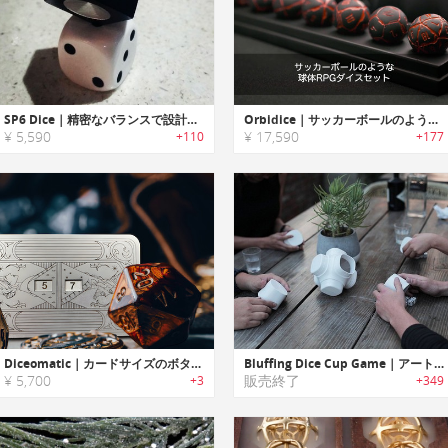
SP6 Dice｜精密なバランスで設計されたシャープエッジメタルダイス「SP6」
Orbidice｜サッカーボールのような球体RPGダイスセット「オービダイス」
¥ 5,590
¥ 17,590
+110
+177
Diceomatic｜カードサイズのボタン式サイコロ
Bluffing Dice Cup Game｜アート作品としても楽しめるダイスゲーム
¥ 5,700
販売終了
+3
+349