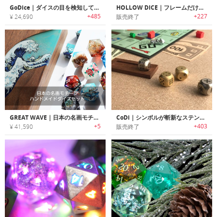
GoDice｜ダイスの目を検知して自動でスコアリングするスマートダイス「Goダイス」
HOLLOW DICE｜フレームだけでマス目を表現する軽量空洞メタルダイス「ホローダイス」
+485
+227
¥ 24,690
販売終了
GREAT WAVE｜日本の名画モチーフハンドメイドダイスセット
CoDi｜シンボルが斬新なステンレス/ブラス製ダイス「コディー」
+5
+403
¥ 41,590
販売終了