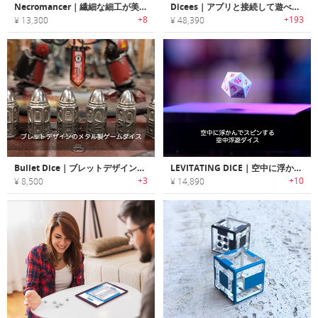
Necromancer｜繊細な細工が美しいナイフ型ケースに入ったダイスセット「ネクロマンサー」
Dicees｜アプリと接続して遊べるスマートデジタルダイス「ダイシーズ」
+8
+193
¥ 13,300
¥ 48,390
Bullet Dice｜ブレットデザインのメタル製ゲームダイス「ブレットダイス」
LEVITATING DICE｜空中に浮かんでスピンする空中浮遊ダイス
+3
+10
¥ 8,500
¥ 14,890