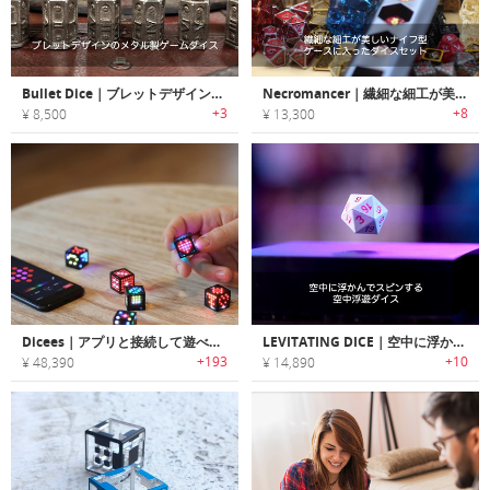
Bullet Dice｜ブレットデザインのメタル製ゲームダイス「ブレットダイス」
Necromancer｜繊細な細工が美しいナイフ型ケースに入ったダイスセット「ネクロマンサー」
+3
+8
¥ 8,500
¥ 13,300
Dicees｜アプリと接続して遊べるスマートデジタルダイス「ダイシーズ」
LEVITATING DICE｜空中に浮かんでスピンする空中浮遊ダイス
+193
+10
¥ 48,390
¥ 14,890