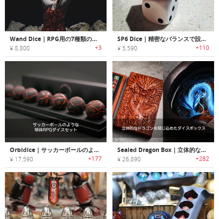
Wand Dice｜RPG用の7種類の多面ダイスが一本に集結
SP6 Dice｜精密なバランスで設計されたシャープエッジメタルダイス「SP6」
+3
+110
¥ 8,800
¥ 5,590
Orbidice｜サッカーボールのような球体RPGダイスセット「オービダイス」
Sealed Dragon Box｜立体的なドラゴンを閉じ込めたダイスボックス
+177
+282
¥ 17,590
¥ 26,890