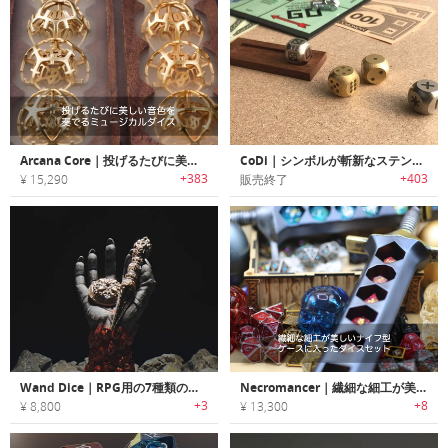
Arcana Core｜投げるたびに美しい音色を奏でるミュージカルダイス「アルカナコア」
CoDi｜シンボルが斬新なステンレス/ブラス製ダイス「コディー」
+383
+403
¥ 15,290
販売終了
Wand Dice｜RPG用の7種類の多面ダイスが一本に集結
Necromancer｜繊細な細工が美しいナイフ型ケースに入ったダイスセット「ネクロマンサー」
+3
+8
¥ 8,800
¥ 13,300