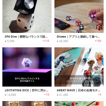
SP6 Dice｜精密なバランスで設計されたシャープエッジメタルダイス「SP6」
Dicees｜アプリと接続して遊べるスマートデジタルダイス「ダイシーズ」
+110
+193
¥ 5,590
¥ 48,390
LEVITATING DICE｜空中に浮かんでスピンする空中浮遊ダイス
GREAT WAVE｜日本の名画モチーフハンドメイドダイスセット
+10
+5
¥ 14,890
¥ 41,490