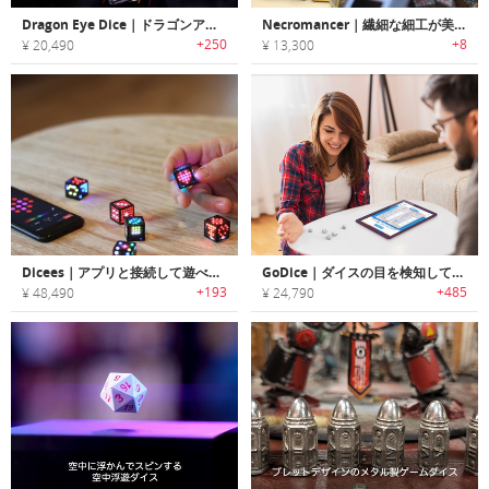
Dragon Eye Dice｜ドラゴンアイモチーフRPGゲームダイスコレクション「ドラゴンアイダイス」
Necromancer｜繊細な細工が美しいナイフ型ケースに入ったダイスセット「ネクロマンサー」
+250
+8
¥ 20,490
¥ 13,300
Dicees｜アプリと接続して遊べるスマートデジタルダイス「ダイシーズ」
GoDice｜ダイスの目を検知して自動でスコアリングするスマートダイス「Goダイス」
+193
+485
¥ 48,490
¥ 24,790