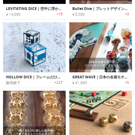
LEVITATING DICE｜空中に浮かんでスピンする空中浮遊ダイス
Bullet Dice｜ブレットデザインのメタル製ゲームダイス「ブレットダイス」
+10
+3
¥ 14,890
¥ 8,500
HOLLOW DICE｜フレームだけでマス目を表現する軽量空洞メタルダイス「ホローダイス」
GREAT WAVE｜日本の名画モチーフハンドメイドダイスセット
+227
+5
販売終了
¥ 41,690