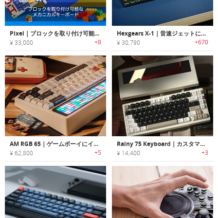
Pixel｜ブロックを取り付け可能なメカニカルキーボード「ピクセル」
Hexgears X-1｜音速ジェットにインスパイアされた軽量/薄型メカニカルキーボード「X-1」
+8
+670
¥ 33,000
¥ 30,790
AM RGB 65｜ゲームボーイにインスパイアされたメカニカルキーボード
Rainy 75 Keyboard｜カスタマイザブルメカニカルキーボード
+5
+3
¥ 62,800
¥ 14,400