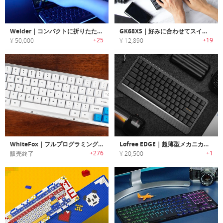
Welder｜コンパクトに折りたたんで使えるタッチスクリーン付きメカニカルキーボード
GK68XS｜好みに合わせてスイッチ変更・フルカスタマイズ可能なBluetoothメカニカルキーボード
+25
+19
¥ 50,000
¥ 12,890
WhiteFox｜フルプログラミング可能なアルミフレームメカニカルキーボード「ホワイトフォックス」
Lofree EDGE｜超薄型メカニカルキーボード
+276
+1
販売終了
¥ 20,500