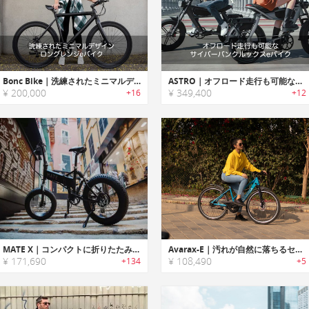
Bonc Bike｜洗練されたミニマルデザインロングレンジeバイク「ボンクバイク」
ASTRO｜オフロード走行も可能なサイバーパンクルックスeバイク「アストロ」
¥ 200,000
¥ 349,400
+16
+12
MATE X｜コンパクトに折りたたみ可能なパワフル電動バイク「メイトエックス」
Avarax-E｜汚れが自然に落ちるセルフクリーニングハイブリッドEバイク「アヴァラックスE」
¥ 171,690
¥ 108,490
+134
+5