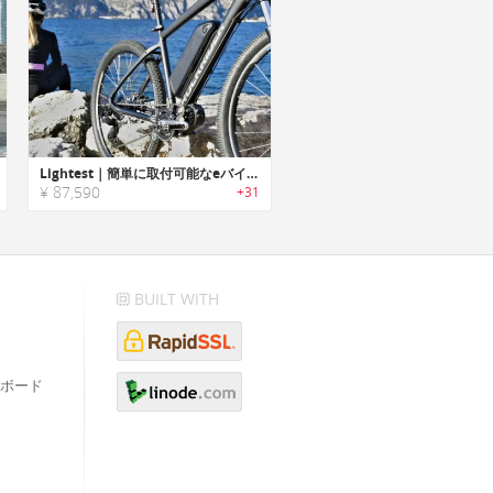
Lightest｜簡単に取付可能なeバイクキット「ライテスト」
¥ 87,590
+31
BUILT WITH
ボード