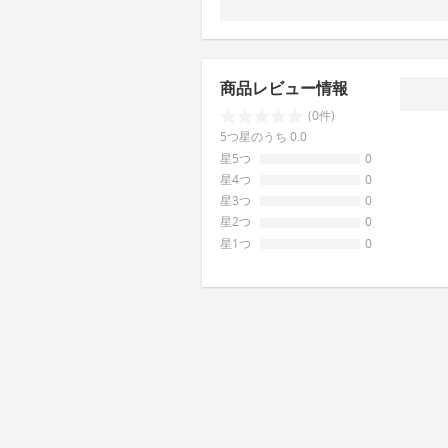
商品レビュー情報
(0件)
5つ星のうち 0.0
星5つ
0
星4つ
0
星3つ
0
星2つ
0
星1つ
0