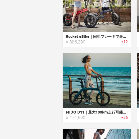
Rocket eBike｜回生ブレーキで最大160km走行可能な折りたたみeバイク「ロケット」
¥ 386,290
+12
FIIDO D11｜最大100km走行可能な折りたたみ式アーバンeバイク「フィードー」
¥ 171,690
+26