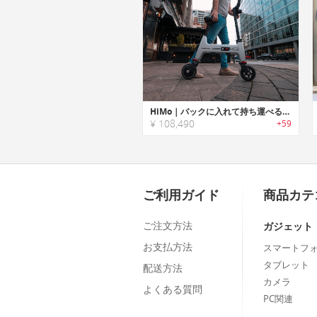
HiMo｜バックに入れて持ち運べるコンパクトサイズ折りたたみ式Eバイク「ヒーモー」
¥ 108,490
+59
ご利用ガイド
商品カテ
ご注文方法
ガジェット
お支払方法
スマートフ
タブレット
配送方法
カメラ
よくある質問
PC関連