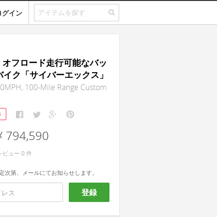
ログイン
rX｜オフロード走行可能なバッ
バイク「サイバーエックス」
0MPH, 100-Mile Range Custom
4
¥ 794,590
レビュー
0
件
定次第、メールにてお知らせします。
登録