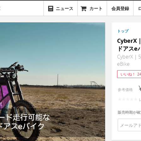
ニュース
カート
会員登録
トップ
Cybe
ドアスe
CyberX｜5
eBike
いいね！
2
参考価格
販売時期が確