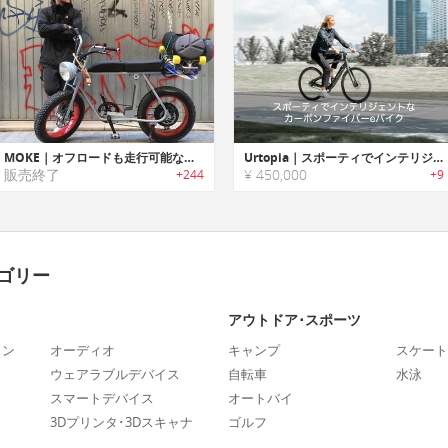
MOKE｜オフロードも走行可能なロングシート電動eバイク「モーク」
Urtopia｜スポーティでインテリジェントなカーボンファイバーeバイク「ユートピア」
販売終了
¥ 450,000
+244
+9
ゴリー
アウトドア･スポーツ
ォン
オーディオ
キャンプ
スケート
ウェアラブルデバイス
自転車
水泳
スマートデバイス
オートバイ
3Dプリンタ･3Dスキャナ
ゴルフ