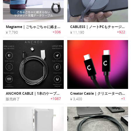
Magtame｜ごちゃごちゃに絡まらないマグネット充電データケーブル
CABLESS｜ノートPCもチャージ可能な15-in-1充電ケーブル「ケーブレス」
+336
+922
¥ 7,790
¥ 11,190
ANCHOR CABLE｜1本のケーブルでiOS/Android/USB-C搭載デバイスを充電可能なマグネット端子搭載タフケーブル「アンカーケーブル」
Creator Cable｜クリエーターのニーズに応える万能USB-Cケーブル
+1087
+1
販売終了
¥ 3,400