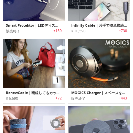
Smart Protektor｜LEDディスプレイ付きで安全に高速充電/データ転送が行えるオールインワンケーブル「スマートプロテクター」
Infinity Cable｜片手で簡単接続できるユニバーサルマグネットケーブル「インフィニティケーブル」
+159
+738
販売終了
¥ 10,590
RenewCable｜断線してもカットして繰り返し再使用可能なUSBケーブル「リニューケーブル」
MOGICS Charger｜スペースを大幅に節約できる小型充電器「モジックス・チャージャー」
+72
+443
¥ 6,690
販売終了