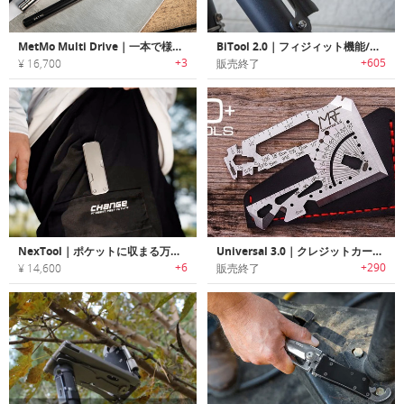
MetMo Multi Drive｜一本で様々な作業の効率が向上するマルチツール
BiTool 2.0｜フィジィット機能/フラッシュライト付きキーホルダーサイズマルチツール「バイツール2.0」
+3
+605
¥ 16,700
販売終了
NexTool｜ポケットに収まる万能さ。4-in-1チタン製マルチツール
Universal 3.0｜クレジットカードサイズEDCマルチツール「ユニバーサル3.0」
+6
+290
¥ 14,600
販売終了