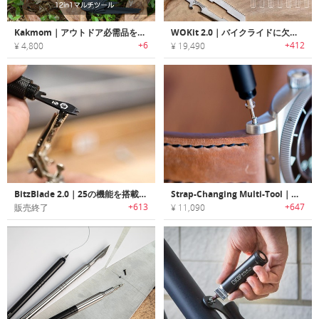
Kakmom｜アウトドア必需品を搭載した12in1マルチツール
WOKit 2.0｜バイクライドに欠かせないカラビナデザインユニバーサルマルチツール「ウォキット2.0」
+6
+412
¥ 4,800
¥ 19,490
BitzBlade 2.0｜25の機能を搭載したEDCマルチツール「ビッツブレード2.0」
Strap-Changing Multi-Tool｜ウォッチストラップ変更に必要なツール全てを搭載したマルチツール
+613
+647
販売終了
¥ 11,090