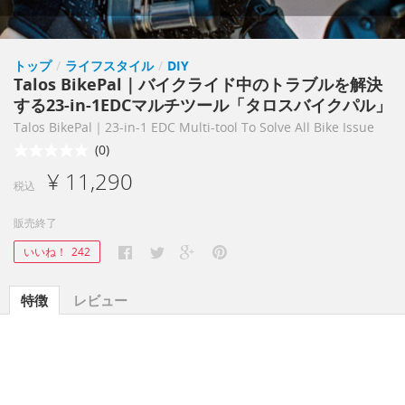
トップ
/
ライフスタイル
/
DIY
Talos BikePal｜バイクライド中のトラブルを解決
する23-in-1EDCマルチツール「タロスバイクパル」
Talos BikePal｜23-in-1 EDC Multi-tool To Solve All Bike Issue
(0)
¥ 11,290
税込
販売終了
いいね！
242
特徴
レビュー