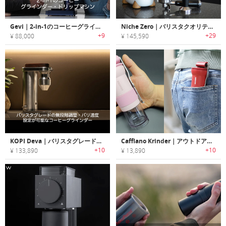
Gevi｜2-in-1のコーヒーグラインダー・ドリップマシン「ジェヴィ」
Niche Zero｜バリスタクオリティーのコーヒーが楽しめるコーヒーグラインダー「ニッシュゼロ」
+9
+29
¥ 88,000
¥ 145,590
KOPI Deva｜バリスタグレードの無段階調整・バリ速度設定が可能なコーヒーグラインダー「コピデヴァ」
Cafflano Krinder｜アウトドアで美味しい一杯が楽しめるポータブルコーヒーグラインダー「カフラーノクリンダー」
+10
+10
¥ 133,890
¥ 13,890