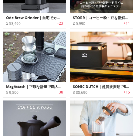
Ode Brew Grinder｜自宅でカフェのようなコーヒーが楽しめるコーヒーグラインダー「オーデ」
STORR｜コーヒー粉・豆を新鮮・ドライに持ち運べる金属製キャニスター「ストー」
+23
+11
¥ 53,490
¥ 5,990
MagAttach｜正確な計量で職人級の一杯を、プロ仕様のコーヒースケール
SONIC DUTCH｜超音波振動で5分で水出しコーヒーが淹れられるコーヒーブリューワー「ソニックダッチ」
+38
+15
¥ 9,800
¥ 88,690