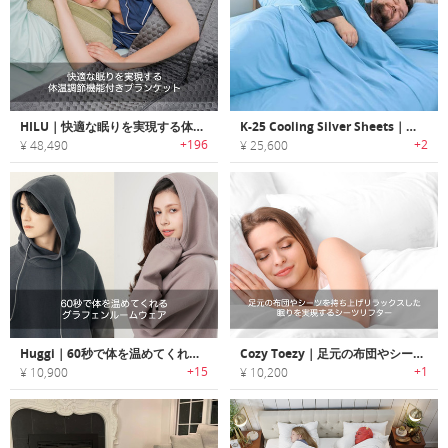
HILU｜快適な眠りを実現する体温調節機能付きブランケット「ヒールー」
K-25 Cooling Silver Sheets｜快眠サポート！ひんやりクーリングベッドシーツ
+196
+2
¥ 48,490
¥ 25,600
Huggi｜60秒で体を温めてくれるグラフェンルームウェア
Cozy Toezy｜足元の布団やシーツを持ち上げリラックスした眠りを実現するシーツリフター「コージートージー」
+15
+1
¥ 10,900
¥ 10,200