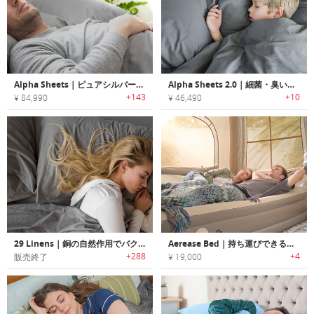
Alpha Sheets｜ピュアシルバーでバクテリアや真菌、ウイルス、臭いを抑えるベッドシーツ「アルファ」
Alpha Sheets 2.0｜細菌・臭いの発生を抑止する防水ピュアシルバーファイバーベッドカバー「アルファシーツ2.0」
+143
+10
¥ 84,990
¥ 46,490
29 Linens｜銅の自然作用でバクテリアを殺菌するベッドシーツ/ピローケース「29リネン」
Aerease Bed｜持ち運びできる快適ベッドセット
+288
+4
販売終了
¥ 19,000