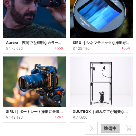
Aurora｜夜間でも鮮明なカラー撮影可能なナイトビジョンアクションカメラ「オーロラ」
SIRUI｜シネマティックな撮影が手軽に楽しめるアナモルフィックレンズ「シルイ」
+659
+654
¥ 175,690
¥ 128,190
SIRUI｜ポートレート撮影に最適な75mmアナモフィックレンズ
XUUTBOX ｜組み立てが超楽なポータブル撮影スタジオ
+267
+1
¥ 143,190
¥ 77,600
準備中