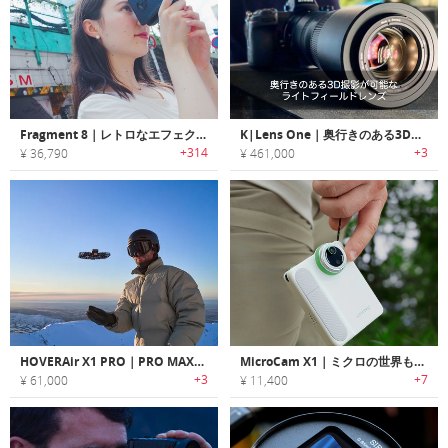
Fragment 8｜レトロなエフェクト/フィルター撮影が可能な8mmカメラ「フラグメント8」
K|Lens One｜奥行きのある3D撮影が可能なライトフィールドレンズ「Kレンズワン」
+314
+3
¥ 36,790
¥ 461,000
HOVERAir X1 PRO｜PRO MAX｜8K撮影が可能なアクションカメラドローン
MicroCam X1｜ミクロの世界も4Kで！超マクロ撮影対応ポータブルカメラ
+3
+7
¥ 61,000
¥ 11,400