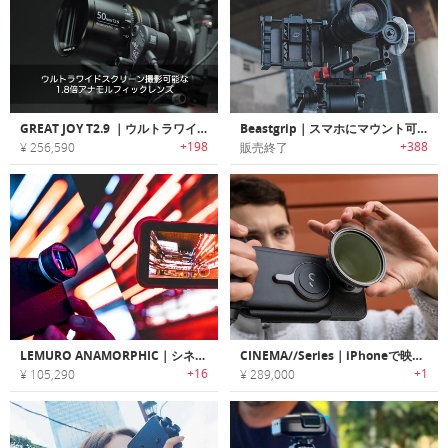
GREAT JOY T2.9 ｜ウルトラワイドスクリーン撮影可能な1.8倍アナモルフィックレンズ「グレートジョイT2.9 」
Beastgrip｜スマホにマウント可能なDOFアダプター/ワイドアングルレンズキット付きカメラグリップ
+198
+388
¥ 256,590
販売終了
LEMURO ANAMORPHIC｜シネマチックな映像撮影ができるスマホ用アナモルフィックレンズキット
CINEMA//Series｜iPhoneで映画クオリティの撮影を可能にする高性能レンズセット
+16
+1
¥ 105,290
¥ 289,000