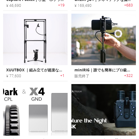
+19
+683
¥ 46,690
¥ 169,490
XUUTBOX ｜組み立てが超楽なポータブル撮影スタジオ
miniRIG｜誰でも簡単にプロ級の撮影が可能なスマホ・GoPro対応ポータブルスタビライザー「ミニリグ」
+1
+322
¥ 77,600
販売終了