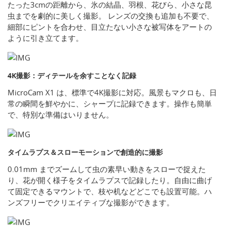
たった3cmの距離から、氷の結晶、羽根、花びら、小さな昆
虫までを劇的に美しく撮影。 レンズの交換も追加も不要で、
細部にピントを合わせ、目立たない小さな被写体をアートの
ように引き立てます。
4K撮影：ディテールを余すことなく記録
MicroCam X1 は、標準で4K撮影に対応。風景もマクロも、日
常の瞬間を鮮やかに、シャープに記録できます。操作も簡単
で、特別な準備はいりません。
タイムラプス＆スローモーションで創造的に撮影
0.01mm までズームして虫の素早い動きをスローで捉えた
り、花が開く様子をタイムラプスで記録したり。自由に曲げ
て固定できるマウントで、枝や机などどこでも設置可能。ハ
ンズフリーでクリエイティブな撮影ができます。