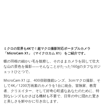
ミクロの世界も4Kで！超マクロ撮影対応ポータブルカメラ
「MicroCam X1」（マイクロカム X1） をご紹介です。
蝶の羽根の細かい毛を観察し、そのままカメラを回して壮大
な山の景色を撮影——そんなことがたった160gのタフなガジ
ェットひとつで。
MicroCam X1 は、400倍顕微鏡レンズ、3cmマクロ撮影、そ
して4K／1200万画素のカメラを1台に統合。冒険家、教育
者、クリエイター、そして好奇心旺盛なあなたのために、特
別なレンズもかさばる機材も不要で、日常の中に隠れた驚き
と美しさを鮮やかに引き出します。