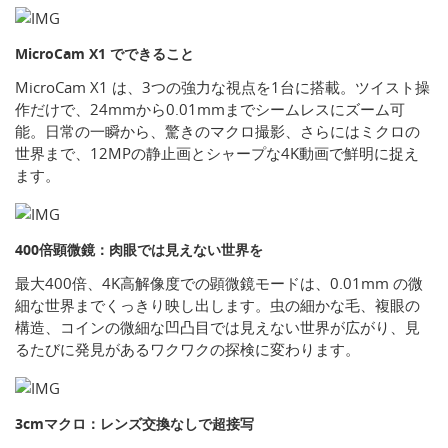
MicroCam X1 でできること
MicroCam X1 は、3つの強力な視点を1台に搭載。ツイスト操
作だけで、24mmから0.01mmまでシームレスにズーム可
能。日常の一瞬から、驚きのマクロ撮影、さらにはミクロの
世界まで、12MPの静止画とシャープな4K動画で鮮明に捉え
ます。
400倍顕微鏡：肉眼では見えない世界を
最大400倍、4K高解像度での顕微鏡モードは、0.01mm の微
細な世界までくっきり映し出します。虫の細かな毛、複眼の
構造、コインの微細な凹凸目では見えない世界が広がり、見
るたびに発見があるワクワクの探検に変わります。
3cmマクロ：レンズ交換なしで超接写