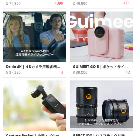
+399
+11
¥ 71,390
¥ 49,990
Dride 4K｜４Kカメラ搭載多機能・超高精細ドライブレコーダー「ドライド4K」
GUIMEET GO 5｜ポケットサイズで持ち運べる 4K ウェアラブルカメラ
+3
+2
¥ 37,290
¥ 39,000
Capture Pocket｜小型・ポケットサイズの高性能4Kジンバルカメラ「キャプチャーポケット」
GREAT JOY｜シネマチックな撮影可能なアナモルフィックレンズ/アダプター「グレートジョイ」