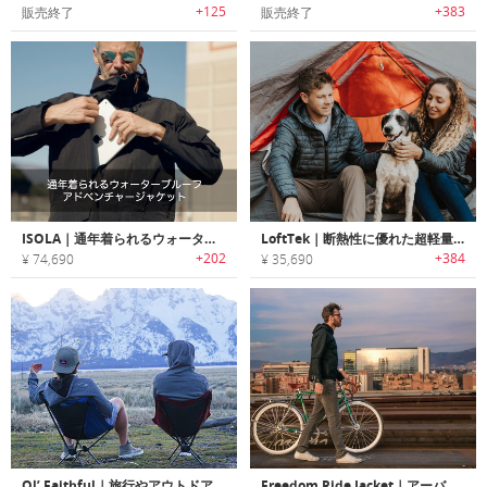
+125
+383
販売終了
販売終了
ISOLA｜通年着られるウォータープルーフアドベンチャージャケット
LoftTek｜断熱性に優れた超軽量・ハイパフォーマンスアドベンチャージャケット「ロフテック」
+202
+384
¥ 74,690
¥ 35,690
Ol’ Faithful｜旅行やアウトドアアドベンチャーに最適なオールシーズンフーディー「オ・フェイスフル」
Freedom Ride Jacket｜アーバンサイクリングに最適な多機能ジャケット「フリーダムライド」