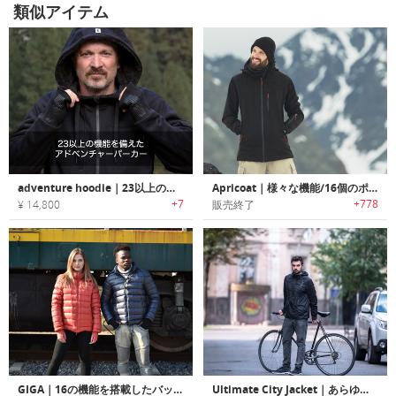
類似アイテム
adventure hoodie｜23以上の機能を備えたアドベンチャーパーカー
Apricoat｜様々な機能/16個のポケットを搭載したアドベンチャージャケット「アプリコート」
+7
+778
¥ 14,800
販売終了
GIGA｜16の機能を搭載したバッグやクッションに変身する多機能トラベルジャケット「ギガ」
Ultimate City Jacket｜あらゆる天候・生活環境に適応する汎用性に優れた多機能ジャケット「ウルティメイトシティジャケット」