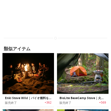
類似アイテム
Enki Stove Wild｜バイオ燃料を使用するキャンプストーブ「エンキストーブワイルド」
BioLite BaseCamp Stove｜火で発電するコッヘル
+362
+569
販売終了
販売終了