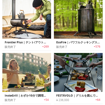
Frontier Plus｜テント/アウトドアに最適なポータブルウッドストーブ「フロンティアプラス」
EcoFire｜パワフルクッキングストーブ「エコファイア」
+269
+576
販売終了
販売終了
InstaGrill｜わずか10分で調理可能なコンパクトBBQグリル「インスタグリル」
FESTÁVOLO｜グリルを囲んで座りながら楽しめる洋風テーブル
+54
+64
販売終了
¥ 236,000