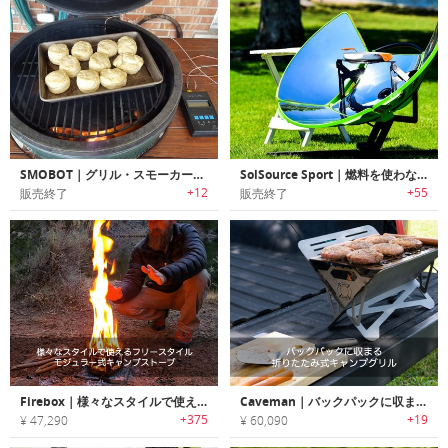
SMOBOT｜グリル・スモーカーの温度を自動調整可能なロボットダンパーシステム「スモボット」
SolSource Sport｜燃料を使わないポータブルソーラーパワーグリル「ソルソーススポーツ」
+12
+55
販売終了
販売終了
Firebox｜様々なスタイルで使えるフリースタイルモジュラー式キャンプストーブ「ファイヤーボックス」
Caveman｜バックパックに収まる折りたたみ式キャンプグリル「ケーブマン」
+375
+19
¥ 47,290
¥ 60,090