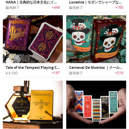
HANA｜古典的な日本文化にインスパイアされたラグジュアリートランプセット「ハナ」
Lunatica｜モダンでシャープなテイストのフルカスタムトランプセット「ルナティカ」
+449
+165
販売終了
販売終了
Tale of the Tempest Playing Cards｜ラグジュアリートランプカード
Carnaval De Muertos ｜クールなスカルが印象的なメキシコの祭典死者の日をモチーフにしたトランプ「カルナバル・デ・ムエルトストランプ」
+197
+216
¥ 6,490
販売終了