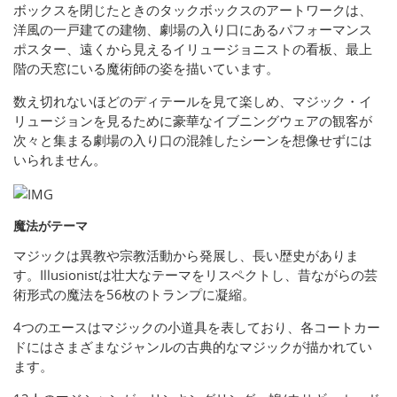
ボックスを閉じたときのタックボックスのアートワークは、
洋風の一戸建ての建物、劇場の入り口にあるパフォーマンス
ポスター、遠くから見えるイリュージョニストの看板、最上
階の天窓にいる魔術師の姿を描いています。
数え切れないほどのディテールを見て楽しめ、マジック・イ
リュージョンを見るために豪華なイブニングウェアの観客が
次々と集まる劇場の入り口の混雑したシーンを想像せずには
いられません。
魔法がテーマ
マジックは異教や宗教活動から発展し、長い歴史がありま
す。Illusionistは壮大なテーマをリスペクトし、昔ながらの芸
術形式の魔法を56枚のトランプに凝縮。
4つのエースはマジックの小道具を表しており、各コートカー
ドにはさまざまなジャンルの古典的なマジックが描かれてい
ます。