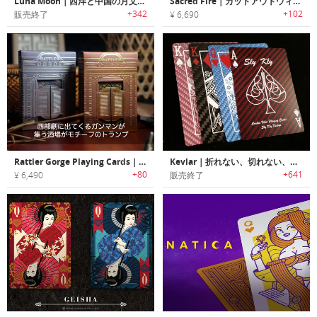
Luna Moon｜西洋と中国の月文化がテーマのトランプセット「ルナムーン」
Sacred Fire｜カットアウトウィンドウ付きのタックボックスに入った火の鳥モチーフトランプ
+342
+102
販売終了
¥ 6,690
Rattler Gorge Playing Cards｜西部劇に出てくるガンマンが集う酒場がモチーフのトランプ
Kevlar｜折れない、切れない、傷つかない！耐久性抜群のトランプ「ケブラートランプ」
+80
+641
¥ 6,490
販売終了