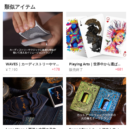
類似アイテム
WAVES｜カーディストリーやマジックに最適な模様が動いて見えるイリュージョントランプ「ウェーブス」
Playing Arts｜世界中から選ばれたアーティストが1枚1枚手掛けたプレイングカード「プレイングアーツ」
+178
+681
¥ 7,190
販売終了