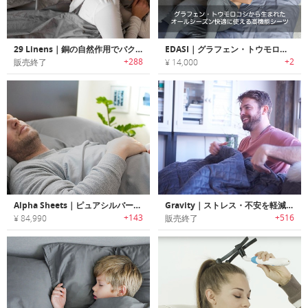
29 Linens｜銅の自然作用でバクテリアを殺菌するベッドシーツ/ピローケース「29リネン」
EDASI｜グラフェン・トウモロコシから生まれたオールシーズン快適に使える高機能シーツ「エダーシ」
+288
+2
販売終了
¥ 14,000
Alpha Sheets｜ピュアシルバーでバクテリアや真菌、ウイルス、臭いを抑えるベッドシーツ「アルファ」
Gravity｜ストレス・不安を軽減しリラックス効果を高めるブランケット「グラビティ」
+143
+516
¥ 84,990
販売終了