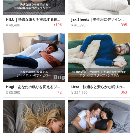
HILU｜快適な眠りを実現する体温調節機能付きブランケット「ヒールー」
Jax Sheets｜男性用にデザインされたに吸水性・通気性に優れたメンズベッドシーツ「ジャックスシーツ」
+196
+395
¥ 48,490
¥ 46,290
Hugl｜あなたの眠りを変えるジャイアントボディピロー「ハグル」
Ursa｜快適さと安らかな眠りのために設計されたアウトドアスリープ・システム「アーサ」
+2
+363
¥ 30,090
¥ 224,190