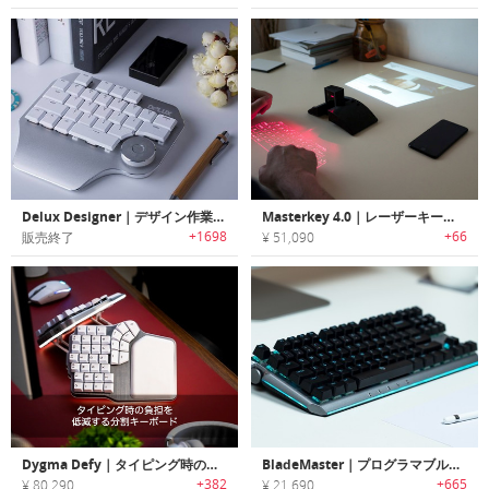
Delux Designer｜デザイン作業に特化したマルチ機能ダイヤル搭載キーボード「デラックスデザイナー」
Masterkey 4.0｜レーザーキーボード・プロジェクター機能搭載のポケットサイズPC「マスターキー4.0」
+1698
+66
販売終了
¥ 51,090
Dygma Defy｜タイピング時の負担を低減する分割キーボード「ディグマディファイ」
BladeMaster｜プログラマブルノブ搭載のゲーミングキーボード「ブレードマスター」
+382
+665
¥ 80,290
¥ 21,690