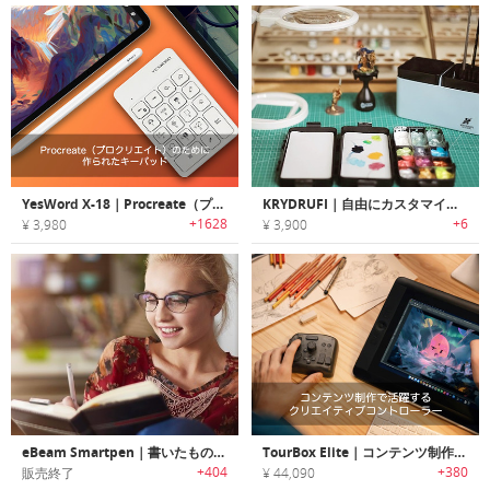
YesWord X-18｜Procreate（プロクリエイト）のために作られたキーパッド。効率的にツールの切り替えが可能！プロから初心者まで簡単に使える！
KRYDRUFI｜自由にカスタマイズできるモバイルアートスタジオ
+1628
+6
¥ 3,980
¥ 3,900
eBeam Smartpen｜書いたものをリアルタイムでシェア・保存・オーガナイズ可能なスマートペン「イービーム」
TourBox Elite｜コンテンツ制作で活躍するクリエイティブコントローラー「ツアーボックスエリート」
+404
+380
販売終了
¥ 44,090