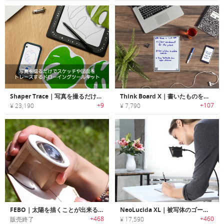
Shaper Trace｜写真を撮るだけでスケッチや図面をトレースするドローイングツールキット
Think Board X｜書いたものをデジタル化するスマートホワイトボード「シンクボードX」
+9
+107
¥ 23,190
¥ 7,790
FEBO｜太陽を描くことが出来るユニークなデバイス「フェボ」
NeoLucida XL｜被写体のゴーストイメージを見たままトレース可能なドローイングデバイス「ネオルシーダXL」
+468
+460
販売終了
¥ 17,590