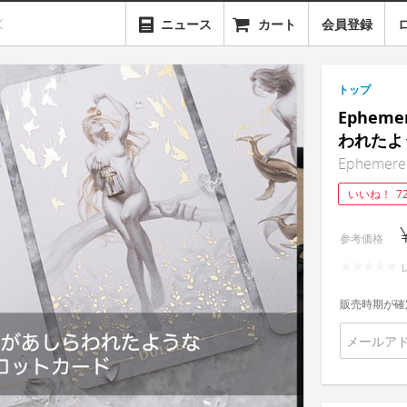
ニュース
カート
会員登録
トップ
Ephe
われたよ
Ephemere｜
いいね！
7
参考価格
販売時期が確