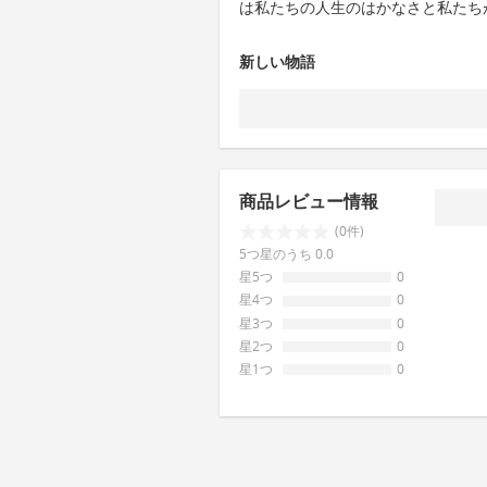
は私たちの人生のはかなさと私たち
新しい物語
商品レビュー情報
(0件)
5つ星のうち 0.0
星5つ
0
星4つ
0
星3つ
0
星2つ
0
星1つ
0