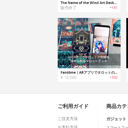
The Name of the Wind Art Deck｜大人気ファンタジー小説「The Name of the Wind」カードセット
販売終了
+141
Fantôme｜ARアプリでタロットの知識を深められるタロットデッキ「ファントム」
¥ 18,390
+332
ご利用ガイド
商品カテ
ご注文方法
ガジェット
お支払方法
スマートフ