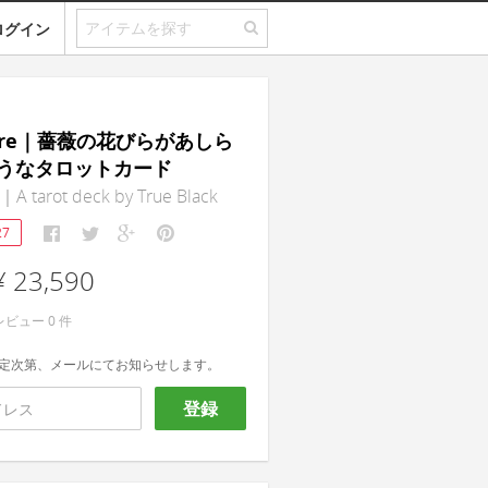
ログイン
mere｜薔薇の花びらがあしら
うなタロットカード
A tarot deck by True Black
27
¥ 23,590
レビュー
0
件
定次第、メールにてお知らせします。
登録