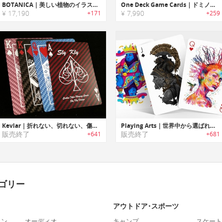
BOTANICA｜美しい植物のイラストで癒されながら占えるタロットカード「ボタニカ」
One Deck Game Cards｜ドミノやチェスなど数種類のゲームが楽しめるトランプ「ワンデッキゲームカード」
¥ 17,190
¥ 7,990
+171
+259
Kevlar｜折れない、切れない、傷つかない！耐久性抜群のトランプ「ケブラートランプ」
Playing Arts｜世界中から選ばれたアーティストが1枚1枚手掛けたプレイングカード「プレイングアーツ」
販売終了
販売終了
+641
+681
ゴリー
アウトドア･スポーツ
ォン
オーディオ
キャンプ
スケート