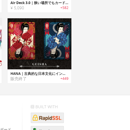
Air Deck 3.0｜狭い場所でもカードを楽しめるトラベルフレンドリートランプ「エアデッキ3.0」
¥ 5,090
+582
HANA｜古典的な日本文化にインスパイアされたラグジュアリートランプセット「ハナ」
販売終了
+449
BUILT WITH
ボード