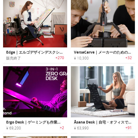
Edge｜エルゴデザインデスクシステム「エッジ」
VersaCarve｜メーカーのためのオールインワン・マイクロワークショップ
+270
+32
販売終了
¥ 10,300
Ergo Desk｜ゲーミングも作業も快適！3-in-1無重力デスク
Āsana Desk｜自宅・オフィスで活躍する調整可能なデスクソリューション「アサーナデスク」
+2
+91
¥ 69,200
¥ 63,990