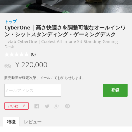
トップ
CyberOne｜高さ快適さを調整可能なオールインワ
ン・シットスタンディング・ゲーミングデスク
Livtab CyberOne｜Coolest All-in-one Sit-Standing Gaming
Desk
(0)
¥ 220,000
税込
販売時期が確定次第、メールにてお知らせします。
登録
いいね！
8
特徴
レビュー