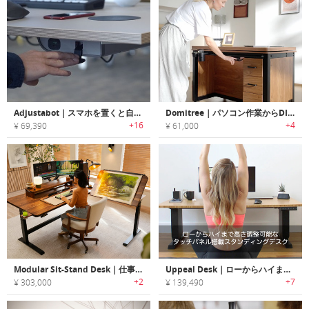
Adjustabot｜スマホを置くと自動で高さ調整するオールインワンスタンドデスク「アジャスタボット」
Domitree｜パソコン作業からDIYまでこれひとつで叶える昇降デスク
+16
+4
¥ 69,390
¥ 61,000
Modular Sit-Stand Desk｜仕事も、ゲームも、創造をすべてを1つに集約する究極のデスク
Uppeal Desk｜ローからハイまで高さ調整可能なタッチパネル搭載スタンディングデスク「アピールデスク」
+2
+7
¥ 303,000
¥ 139,490