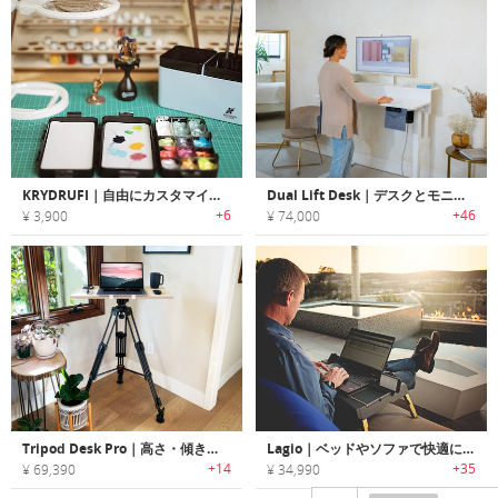
KRYDRUFI｜自由にカスタマイズできるモバイルアートスタジオ
Dual Lift Desk｜デスクとモニターの高さを別々に調節できるスタンディングデスク
+6
+46
¥ 3,900
¥ 74,000
Tripod Desk Pro｜高さ・傾き調整可能なポータブルな三脚スタンディングデスク
Lagio｜ベッドやソファで快適にPC作業が可能なノートPCスタンド「ラギーオ」
+14
+35
¥ 69,390
¥ 34,990