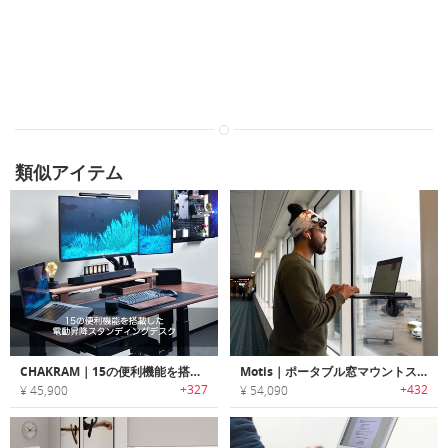
類似アイテム
CHAKRAM｜15の便利機能を搭載した電動昇降スタンディングデスク「チャクラム」
Motis｜ポータブル窓マウントスタンディングデスク＆ノートPCスタンド「モーティス」
+327
+432
¥ 45,900
¥ 54,090