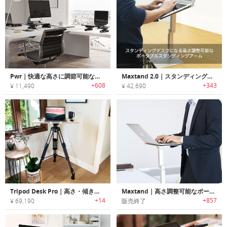
Pwr｜快適な高さに調節可能なファン搭載ノートPC用スタンド
Maxtand 2.0｜スタンディングデスクになる高さ調整可能なポータブルスタンディングアーム「マックスタンド2.0」
+608
+343
¥ 11,490
¥ 42,690
Tripod Desk Pro｜高さ・傾き調整可能なポータブルな三脚スタンディングデスク
Maxtand｜高さ調整可能なポータブルスタンディングアーム「マックスタンド」
+14
+857
¥ 69,190
販売終了