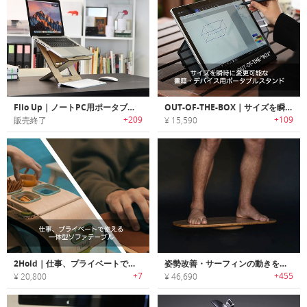
Flio Up｜ノートPC用ポータブルワークステーション「フリオアップ」
OUT-OF-THE-BOX｜サイズを瞬時に変更可能な書籍・デバイス用ポータブルスタンド
+209
+109
販売終了
¥ 15,590
2Hold｜仕事、プライベートで使える一体型ソファテーブル「2ホールド」
姿勢改善・サーフィンの動きをシミュレーションするスタンディングデスク用ボード
+7
+455
¥ 20,800
¥ 46,690