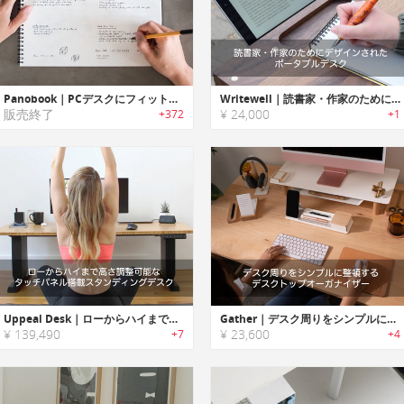
Panobook｜PCデスクにフィットするようにデザインされたパノラマデザインノートブック「パノブック」
Writewell｜読書家・作家のためにデザインされたポータブルデスク「ライトウェル」
販売終了
¥ 24,000
+372
+1
Uppeal Desk｜ローからハイまで高さ調整可能なタッチパネル搭載スタンディングデスク「アピールデスク」
Gather｜デスク周りをシンプルに整頓するデスクトップオーガナイザー「ギャザー」
¥ 139,490
¥ 23,600
+7
+4