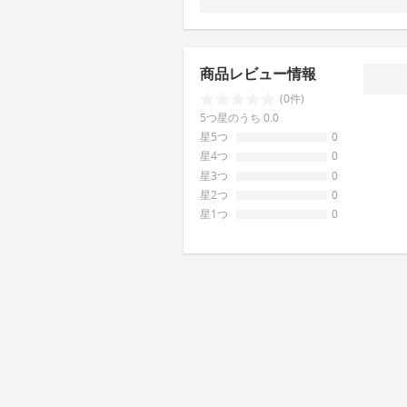
商品レビュー情報
(0件)
5つ星のうち 0.0
星5つ
0
星4つ
0
星3つ
0
星2つ
0
星1つ
0