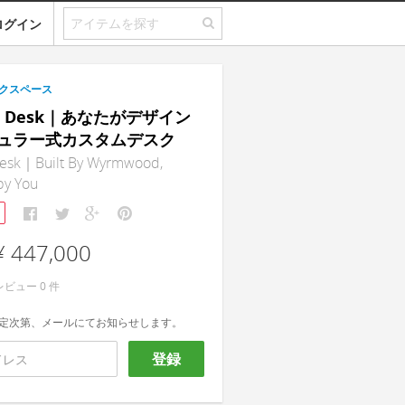
ログイン
クスペース
ar Desk｜あなたがデザイン
ュラー式カスタムデスク
esk｜Built By Wyrmwood,
by You
¥ 447,000
レビュー
0
件
定次第、メールにてお知らせします。
登録