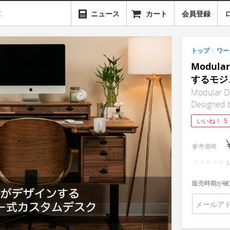
ニュース
カート
会員登録
トップ
/
ワー
Modul
するモジ
Modular D
Designed 
いいね！
5
参考価格
販売時期が確