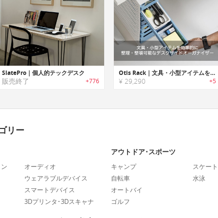
SlatePro｜個人的テックデスク
Otis Rack｜文具・小型アイテムを効率的に整理・整頓可能なデスクサイドオーガナイザー「オーティスラック」
販売終了
¥ 29,290
+776
+5
ゴリー
アウトドア･スポーツ
ォン
オーディオ
キャンプ
スケート
ウェアラブルデバイス
自転車
水泳
スマートデバイス
オートバイ
3Dプリンタ･3Dスキャナ
ゴルフ