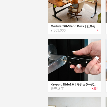
Modular Sit-Stand Desk｜仕事も、ゲームも、創造をすべてを1つに集約する究極のデスク
¥ 303,000
+2
Keyport Slide3.0｜モジュラー式マルチキーツール「キーポートスライド3.0」
販売終了
+334