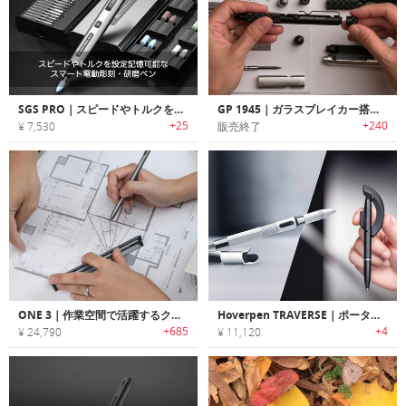
SGS PRO｜スピードやトルクを設定記憶可能なスマート電動彫刻・研磨ペン
GP 1945｜ガラスブレイカー搭載EDCペン「GP 1945」
+25
+240
¥ 7,530
販売終了
ONE 3｜作業空間で活躍するクラッチペンが収納可能な水平器搭載3面ルーラー「ワンスリー」
Hoverpen TRAVERSE｜ポータブルに進化した無重力対応ペン
+685
+4
¥ 24,790
¥ 11,120