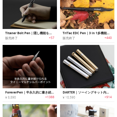
Titaner Bolt Pen｜隠し機能を搭載したグレード5チタンペン「チタナーボルトペン」
TriTac EDC Pen｜3 in 1多機能ペン「トライタック」
+57
+440
販売終了
販売終了
ForeverPen｜半永久的に書き続けられるタイニーマルチシルバーポイント「フォーエバーペン」
DARTER｜ソーイングキット内蔵のマイクロペン「ダーター」
+1388
+914
¥ 8,890
¥ 10,590