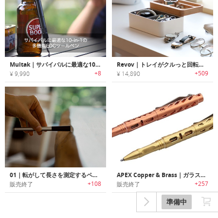
Multak｜サバイバルに最適な10-in-1の多機能EDCツールペン「マルタク」
Revov｜トレイがクルっと回転するアクセサリーオーガナイザー「レヴォヴ」
+8
+509
¥ 9,990
¥ 14,890
01｜転がして長さを測定するペンデザインメジャー「ゼロワン」
APEX Copper & Brass｜ガラスブレイカー搭載コッパー/ブラスタクティカルペン「エイペックス コッパー&ブラス」
+108
+257
販売終了
販売終了
準備中