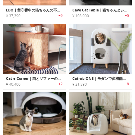
EBO｜留守番中の猫ちゃんの不安・運動不足を解消するスマートキャットコンパニオンロボット「イーボ」
Cave Cat Table｜猫ちゃんとシェアして使うようにデザインされた洞窟モチーフコーヒーテーブル「ケーブキャットテーブル」
+9
+5
¥ 37,390
¥ 108,090
Cat-e-Corner｜猫とソファーの争いに幕を下す、猫用爪とぎ
Catrub ONE｜モダンで多機能な猫用ファニチャー「キャットラブワン」
+2
+8
¥ 40,400
¥ 21,390