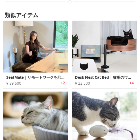
類似アイテム
SeatMate｜リモートワークを邪魔されずペットと共に！ベット用のオフィスシート
Desk Nest Cat Bed｜猫用のワークスペースベッド
+2
+4
¥ 39,600
¥ 22,500