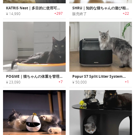
KATRIS Nest｜多目的に使用可能な猫ちゃん用ベッド・スクラッチャー「キャトリス」
SHRU｜知的な猫ちゃんの遊び相手
+297
+22
¥ 14,990
販売終了
POGME｜猫ちゃんの体重を管理するスマート体重計「ポグミー」
Popur S7 Split Litter System｜猫ちゃん想いの設計！防臭・安心設計のスマート猫トイレ
+7
+1
¥ 23,090
¥ 50,000