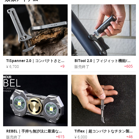
TiSpanner 2.0｜コンパクトさと頑丈さに優れたチタン製EDCツール
BiTool 2.0｜フィジィット機能/フラッシュライト付きキーホルダーサイズマルチツール「バイツール2.0」
+9
+605
¥ 6,700
販売終了
REBEL｜手持ち無沙汰に最適なハンドスピナー搭載フラッシュライト「レベル」
Tiflex｜超コンパクトなチタン製EDCナイフ
+615
+46
販売終了
¥ 6,000