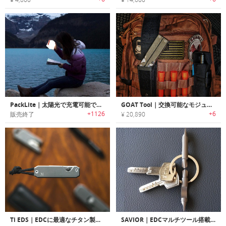
PackLite｜太陽光で充電可能で空気で膨らむソーラーパネル搭載LEDランタン「PackLite」シリーズ
GOAT Tool｜交換可能なモジュラーコンポーネント搭載マルチツール「ゴートツール」
+1126
+6
販売終了
¥ 20,890
Ti EDS｜EDCに最適なチタン製スクリュードライバービットキット「Ti EDS」
SAVIOR｜EDCマルチツール搭載チタン製キーリング「セービアー」