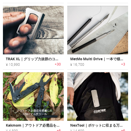
TRAK XL｜グリップ力抜群のコンパクトEDCユーティリティーナイフツール「トラックXL」
MetMo Multi Drive｜一本で様々な作業の効率が向上するマルチツール
+30
+3
¥ 10,990
¥ 16,700
Kakmom｜アウトドア必需品を搭載した12in1マルチツール
NexTool｜ポケットに収まる万能さ。4-in-1チタン製マルチツール
+6
+6
¥ 4,800
¥ 14,600