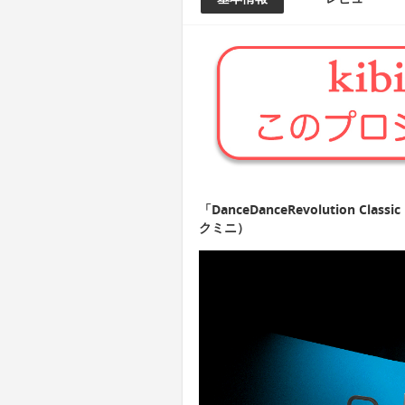
「DanceDanceRevolution C
クミニ）