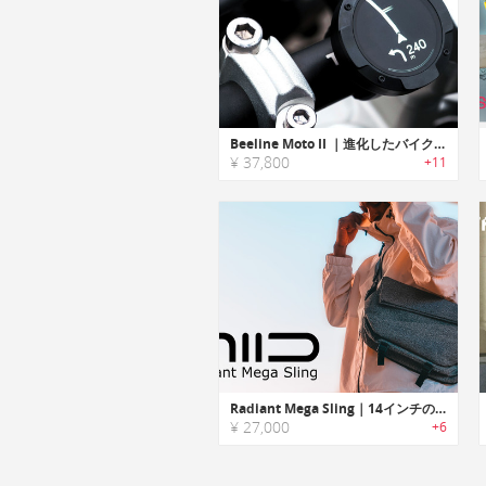
Beeline Moto II ｜進化したバイク専用ナビ
¥ 37,800
+11
Radiant Mega Sling｜14インチのノートPCが収納可能！仕事と普段使いできるスリングバッグ
¥ 27,000
+6