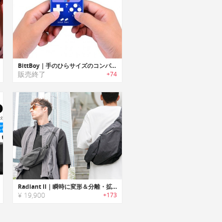
BittBoy｜手のひらサイズのコンパクトレトロゲームコンソール「ビットボーイ」
販売終了
+74
Radiant II｜瞬時に変形＆分離・拡張可能！究極進化を遂げたスリングバッグ
¥ 19,900
+173