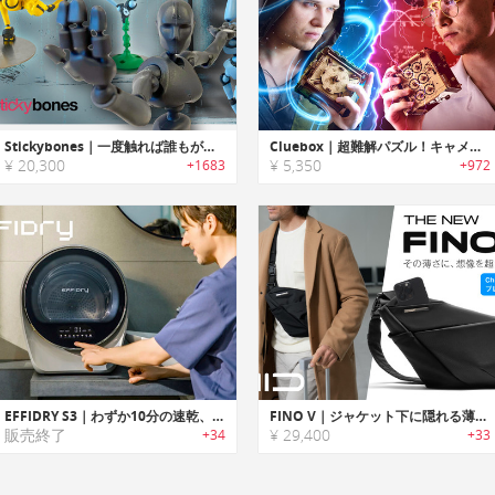
Stickybones｜一度触れば誰もが虜に。仕事に遊びに使える魔法のフィギュア「スティッキーボーンズ」
Cluebox｜超難解パズル！キャメロットの試練とケンブリッジの迷宮を突破せよ「クルーボックス」
¥ 20,300
¥ 5,350
+1683
+972
EFFIDRY S3｜わずか10分の速乾、忙しい毎日を効率的で快適に！小型乾燥機
FINO V｜ジャケット下に隠れる薄さ＆想像を超える収納力！多機能スリング
販売終了
¥ 29,400
+34
+33