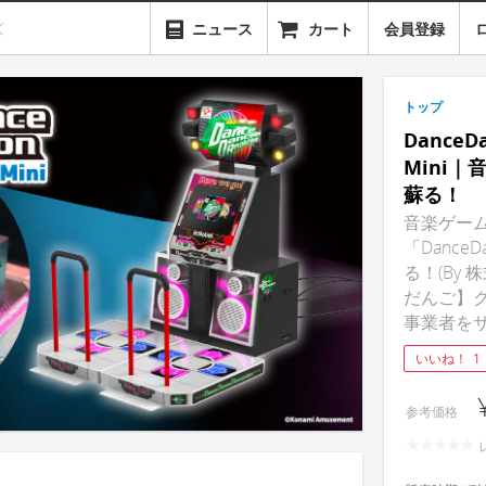
ニュース
カート
会員登録
トップ
DanceDa
Mini｜
蘇る！
音楽ゲー
「DanceD
る！(By 株
だんご】
事業者を
いいね！
1
参考価格