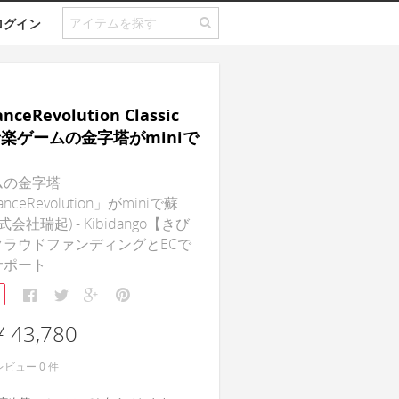
ログイン
nceRevolution Classic
音楽ゲームの金字塔がminiで
ムの金字塔
anceRevolution」がminiで蘇
式会社瑞起) - Kibidango【きび
クラウドファンディングとECで
サポート
¥ 43,780
レビュー
0
件