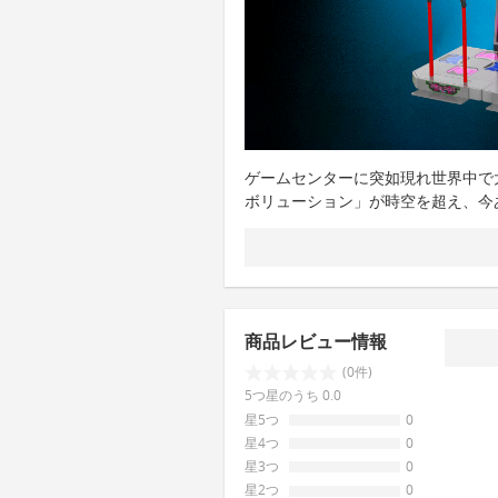
ゲームセンターに突如現れ世界中で
ボリューション」が時空を超え、今あ
商品レビュー情報
(0件)
5つ星のうち 0.0
星5つ
0
星4つ
0
星3つ
0
星2つ
0