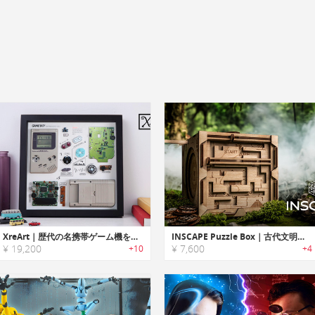
XreArt｜歴代の名携帯ゲーム機を芸術として甦らせる！分解アートフレーム 「エックスレイアート」
INSCAPE Puzzle Box｜古代文明の謎を解き明かせ！立体パズルゲーム
¥ 19,200
¥ 7,600
+10
+4