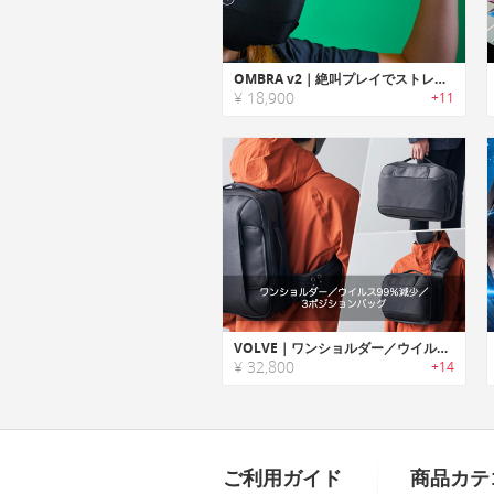
OMBRA v2｜絶叫プレイでストレス解消！マイク付きゲーミング防音マスク
¥ 18,900
+11
VOLVE｜ワンショルダー／ウイルス99％減少／3ポジションバッグ BY Kibidango【きびだんご】
¥ 32,800
+14
ご利用ガイド
商品カテ