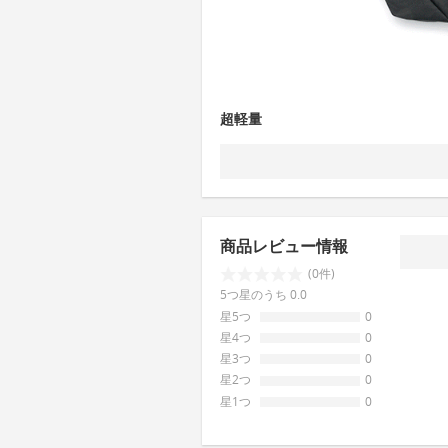
超軽量
商品レビュー情報
(0件)
5つ星のうち 0.0
星5つ
0
星4つ
0
星3つ
0
星2つ
0
星1つ
0