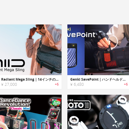
Radiant Mega Sling｜14インチのノートPCが収納可能！仕事と普段使いできるスリングバッグ
Genki SavePoint｜ハンドヘルドを最適化！様々なニーズ対応のSSD
¥ 27,000
¥ 6,480
+6
+6