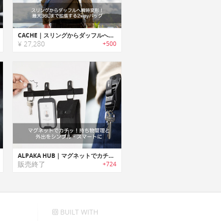
CACHE｜スリングからダッフルへ瞬時変形！最大36Lまで拡張する2wayバッグ「キャッシュ」
¥ 27,280
+500
ALPAKA HUB｜マグネットでカチッ！持ち物管理と外出をシンプル・スマートに
販売終了
+724
BUILT WITH