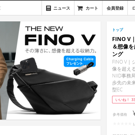
ニュース
カート
会員登録
トップ
FINO
＆想像を
ング
FINO 
像を超える
NIID事務局)
歩先の未来を
型EC
いいね！
3
参考価格