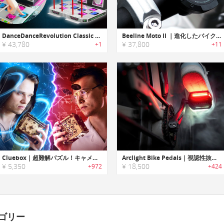
DanceDanceRevolution Classic Mini｜音楽ゲームの金字塔がminiで蘇る！
Beeline Moto II ｜進化したバイク専用ナビ
¥ 43,780
¥ 37,800
+1
+11
Cluebox｜超難解パズル！キャメロットの試練とケンブリッジの迷宮を突破せよ「クルーボックス」
Arclight Bike Pedals｜視認性抜群！USB充電式スマートペダル
¥ 5,350
¥ 18,500
+972
+424
ゴリー