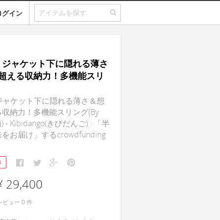
ログイン
 V｜ジャケット下に隠れる薄さ
超える収納力！多機能スリ
V｜ジャケット下に隠れる薄さ＆想
収納力！多機能スリング(By
 - Kibidango(きびだんご) : 「半
お届け」するcrowdfunding
3
¥ 29,400
レビュー
0
件